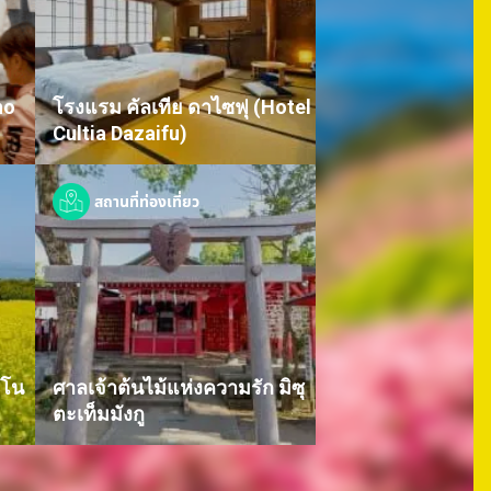
no
โรงแรม คัลเทีย ดาไซฟุ (Hotel
Cultia Dazaifu)
สถานที่ท่องเที่ยว
ะโน
ศาลเจ้าต้นไม้แห่งความรัก มิซุ
ตะเท็มมังกู