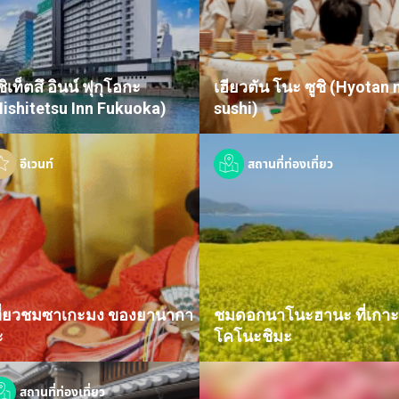
ชิเท็ตสึ อินน์ ฟุกุโอกะ
เฮียวตัน โนะ ซูชิ (Hyotan 
Nishitetsu Inn Fukuoka)
sushi)
อีเวนท์
สถานที่ท่องเที่ยว
ที่ยวชมซาเกะมง ของยานากา
ชมดอกนาโนะฮานะ ที่เกา
ะ
โคโนะชิมะ
สถานที่ท่องเที่ยว