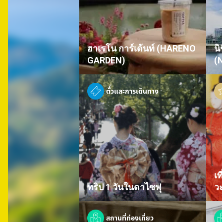
ฮาเรโน การ์เด้นท์ (HARENO
นิ
GARDEN)
(
ตั๋วและการเดินทาง
เ
ทริป 1 วันในดาไซฟุ
ว
สถานที่ท่องเที่ยว