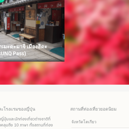
าเมะดะมาจิ เมืองฮิดะ
SUNQ Pass)
ละโรงแรมของญี่ปุ่น
สถานที่ท่องเที่ยวยอดนิยม
ุ่นและนักท่องเที่ยวต่างชาติที่
จังหวัดโตเกียว
บคลุมถึง 10 ภาษา ทั้งสถานที่ท่อง