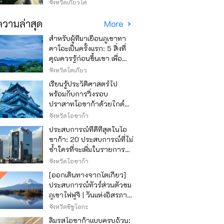
วิธีไหนถูก
จังหวัดเกียวโต
วามล่าสุด
More
สำหรับผู้ที่มาเยือนภูเขาทา
คาโอะเป็นครั้งแรก: 5 สิ่งที่
คุณควรรู้ก่อนขึ้นเขา เพื่อ
ให้การปีนเขาเป็นไปอย่าง
จังหวัดโตเกียว
สนุกสนาน
เรียนรู้ประวัติศาสตร์ไป
พร้อมกับการวิ่งรอบ
ปราสาทโอซาก้าด้วยไกด์
เสียง "วิ่ง วิ่ง เรียนรู้"
จังหวัดโอซาก้า
ประสบการณ์ที่ดีที่สุดในโอ
ซาก้า: 20 ประสบการณ์ที่ไม่
ซ้ำใครที่จะเพิ่มในรายการสิ่ง
ที่อยากทำในการเดินทาง
จังหวัดโอซาก้า
ของคุณ
[ออกเดินทางจากโตเกียว]
ประสบการณ์ทัวร์ส่วนตัวชม
ภูเขาไฟฟูจิ | วันแห่งอิสรภาพ
สุดหรู
จังหวัดชิซูโอกะ
ลิ้มรสโอซาก้าแบบครบถ้วน: