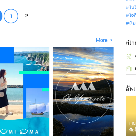
ใบไ
2
โอก
1
เงิ
More
เป้
อัพเ
LIN
มือ
จำก