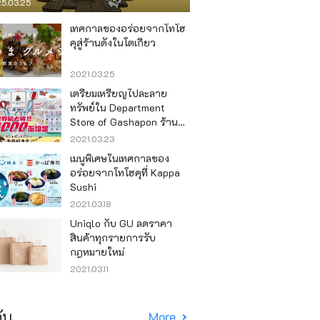
5.03.25
เทศกาลของอร่อยจากโทโฮ
คุสู่ร้านดังในโตเกียว
2021.03.25
เตรียมเหรียญไปละลาย
ทรัพย์ใน Department
Store of Gashapon ร้านที่มี
เครื่องกาชาปองเยอะที่สุดใน
2021.03.23
โลก อิเคะบุคุโระ
เมนูพิเศษในเทศกาลของ
อร่อยจากโทโฮคุที่ Kappa
Sushi
2021.03.18
Uniqlo กับ GU ลดราคา
สินค้าทุกรายการรับ
กฎหมายใหม่
2021.03.11
ับ
More