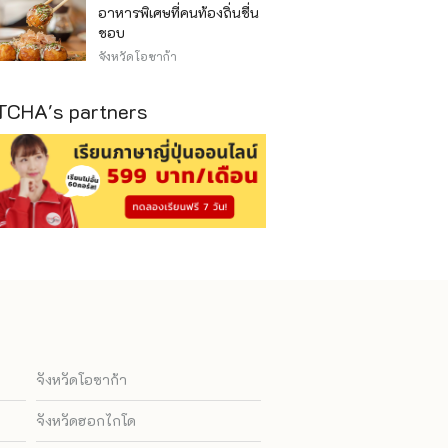
อาหารพิเศษที่คนท้องถิ่นชื่น
ชอบ
จังหวัดโอซาก้า
CHA's partners
จังหวัดโอซาก้า
จังหวัดฮอกไกโด