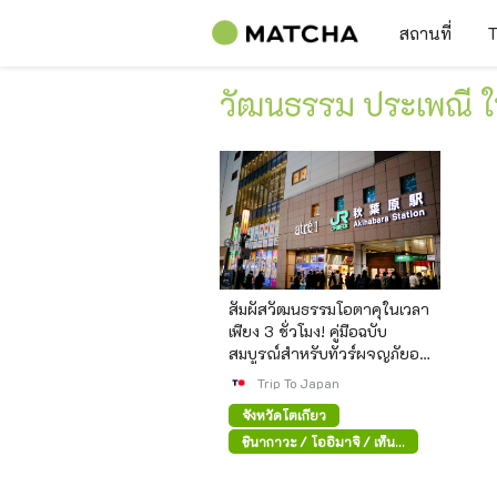
สถานที่
T
วัฒนธรรม ประเพณี ใ
สัมผัสวัฒนธรรมโอตาคุในเวลา
เพียง 3 ชั่วโมง! คู่มือฉบับ
สมบูรณ์สำหรับทัวร์ผจญภัยอนิ
เมะและเกมในอากิฮาบาระ
Trip To Japan
จังหวัดโตเกียว
ชินากาวะ / โออิมาจิ / เท็น
โนซุ