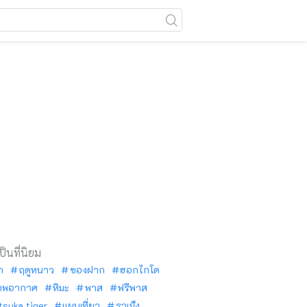
เป็นที่นิยม
ัก
ฤดูหนาว
ของฝาก
ฮอกไกโด
าพอากาศ
หิมะ
พาส
ฟรีพาส
tsuka tiger
แผนเที่ยว
ราเม็ง