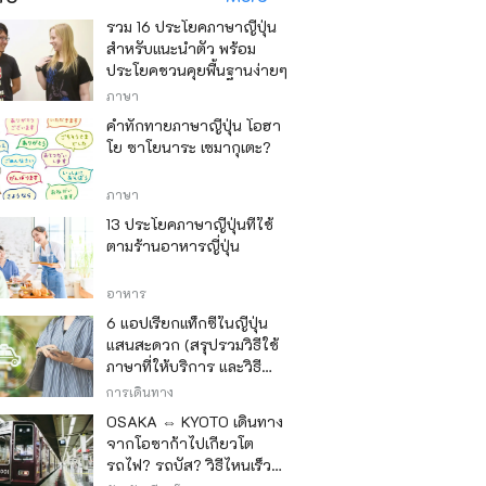
รวม 16 ประโยคภาษาญี่ปุ่น
สำหรับแนะนำตัว พร้อม
ประโยคชวนคุยพื้นฐานง่ายๆ
ภาษา
คำทักทายภาษาญี่ปุ่น โอฮา
โย ซาโยนาระ เซมากุเตะ?
ภาษา
13 ประโยคภาษาญี่ปุ่นที่ใช้
ตามร้านอาหารญี่ปุ่น
อาหาร
6 แอปเรียกแท็กซี่ในญี่ปุ่น
แสนสะดวก (สรุปรวมวิธีใช้
ภาษาที่ให้บริการ และวิธี
ชำระเงิน)
การเดินทาง
OSAKA ⇔ KYOTO เดินทาง
จากโอซาก้าไปเกียวโต
รถไฟ? รถบัส? วิธีไหนเร็ว