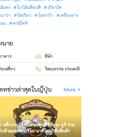
ม้แดง
ใบไม้เปลี่ยนสี
เกียวโต
ินาว่า
โตเกียว
โอซาก้า
เครื่องราง
นเยน
คามิโคจิ
าหมาย
อาหาร
ที่พัก
ท่องเที่ยว
วัฒนธรรม ประเพณี
ดทข่าวล่าสุดในญี่ปุ่น
More
E สติ๊กเกอร์ศิลปินการ์ตูนนิชิทีมูระ ยูจิ ร่วม
กับตัวละครซานริโอ! มาที่โดนกิซื้อสินค้า
ัด