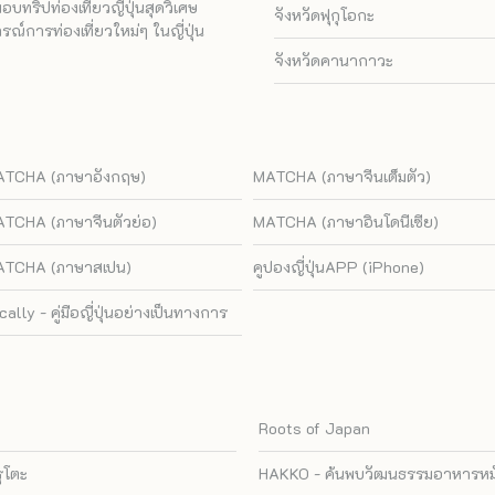
ทริปท่องเที่ยวญี่ปุ่นสุดวิเศษ
จังหวัดฟุกุโอกะ
ณ์การท่องเที่ยวใหม่ๆ ในญี่ปุ่น
จังหวัดคานากาวะ
TCHA (ภาษาอังกฤษ)
MATCHA (ภาษาจีนเต็มตัว)
TCHA (ภาษาจีนตัวย่อ)
MATCHA (ภาษาอินโดนีเซีย)
TCHA (ภาษาสเปน)
คูปองญี่ปุ่นAPP (iPhone)
cally - คู่มือญี่ปุ่นอย่างเป็นทางการ
Roots of Japan
รุโตะ
HAKKO - ค้นพบวัฒนธรรมอาหารหมัก