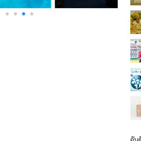
202
อันด