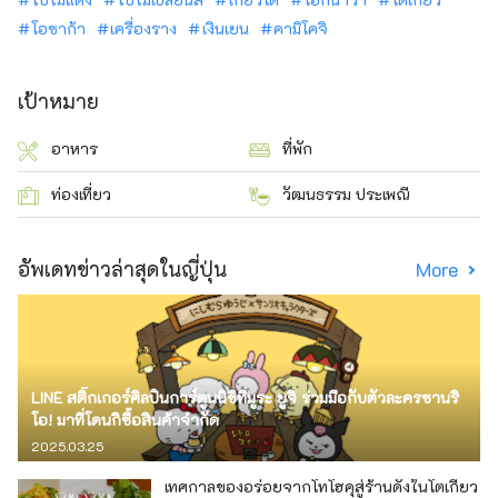
โอซาก้า
เครื่องราง
เงินเยน
คามิโคจิ
เป้าหมาย
อาหาร
ที่พัก
ท่องเที่ยว
วัฒนธรรม ประเพณี
อัพเดทข่าวล่าสุดในญี่ปุ่น
More
LINE สติ๊กเกอร์ศิลปินการ์ตูนนิชิทีมูระ ยูจิ ร่วมมือกับตัวละครซานริ
โอ! มาที่โดนกิซื้อสินค้าจำกัด
2025.03.25
เทศกาลของอร่อยจากโทโฮคุสู่ร้านดังในโตเกียว