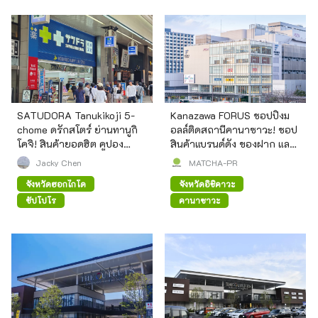
SATUDORA Tanukikoji 5-
Kanazawa FORUS ชอปปิงม
chome ดรักสโตร์ ย่านทานูกิ
อลล์ติดสถานีคานาซาวะ! ชอป
โคจิ! สินค้ายอดฮิต คูปอง
สินค้าแบรนด์ดัง ของฝาก และ
ส่วนลด และบริการครบวงจร
ลิ้มรสของอร่อนในท้องถิ่น ครบ
Jacky Chen
MATCHA-PR
จบในที่เดียว
จังหวัดฮอกไกโด
จังหวัดอิชิคาวะ
ซัปโปโร
คานาซาวะ