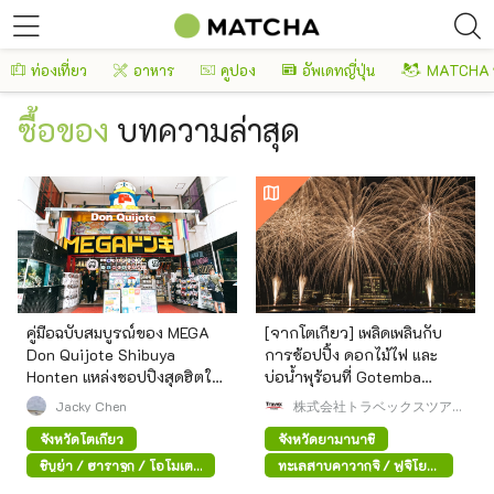
ท่องเที่ยว
อาหาร
คูปอง
อัพเดทญี่ปุ่น
MATCHA 
ซื้อของ
บทความล่าสุด
คู่มือฉบับสมบูรณ์ของ MEGA
[จากโตเกียว] เพลิดเพลินกับ
Don Quijote Shibuya
การช้อปปิ้ง ดอกไม้ไฟ และ
Honten แหล่งชอปปิงสุดฮิตใน
บ่อน้ำพุร้อนที่ Gotemba
ชิบูย่า
Outlets และเทศกาลดอกไม้ไฟ
Jacky Chen
株式会社トラベックスツアー
Atami
ズ
จังหวัดโตเกียว
จังหวัดยามานาชิ
ชิบูย่า / ฮาราจูกุ / โอโมเตะ
ทะเลสาบคาวากุจิ / ฟูจิโยชิ
ซันโด
ดะ