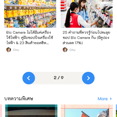
Bic Camera ไม่ได้มีแค่เครื่อง
25 คำถามที่ควรรู้ก่อนไปตะลุย
ใช้ไฟฟ้า: คู่มือชอปปิงเครื่องใช้
ชอป Bic Camera กัน (มีคูปอง
ไฟฟ้า & 23 สินค้ายอดฮิต
ส่วนลด 17%)
ล่าสุด (มีคูปองส่วนลด)
Chu
Chu
2 / 9
บทความพิเศษ
More