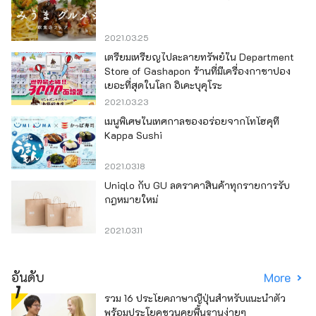
2021.03.25
เตรียมเหรียญไปละลายทรัพย์ใน Department
Store of Gashapon ร้านที่มีเครื่องกาชาปอง
เยอะที่สุดในโลก อิเคะบุคุโระ
2021.03.23
เมนูพิเศษในเทศกาลของอร่อยจากโทโฮคุที่
Kappa Sushi
2021.03.18
Uniqlo กับ GU ลดราคาสินค้าทุกรายการรับ
กฎหมายใหม่
2021.03.11
อันดับ
More
รวม 16 ประโยคภาษาญี่ปุ่นสำหรับแนะนำตัว
พร้อมประโยคชวนคุยพื้นฐานง่ายๆ