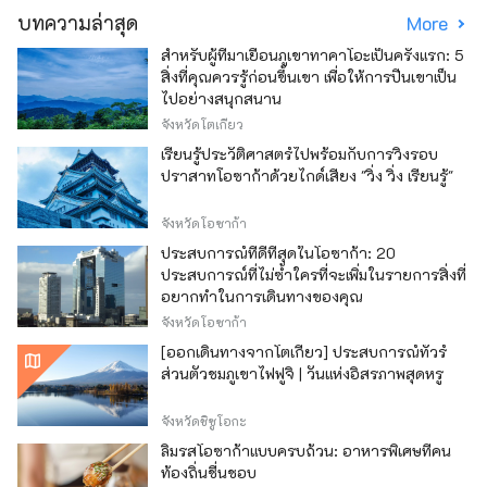
บทความล่าสุด
More
สำหรับผู้ที่มาเยือนภูเขาทาคาโอะเป็นครั้งแรก: 5
สิ่งที่คุณควรรู้ก่อนขึ้นเขา เพื่อให้การปีนเขาเป็น
ไปอย่างสนุกสนาน
จังหวัดโตเกียว
เรียนรู้ประวัติศาสตร์ไปพร้อมกับการวิ่งรอบ
ปราสาทโอซาก้าด้วยไกด์เสียง "วิ่ง วิ่ง เรียนรู้"
จังหวัดโอซาก้า
ประสบการณ์ที่ดีที่สุดในโอซาก้า: 20
ประสบการณ์ที่ไม่ซ้ำใครที่จะเพิ่มในรายการสิ่งที่
อยากทำในการเดินทางของคุณ
จังหวัดโอซาก้า
[ออกเดินทางจากโตเกียว] ประสบการณ์ทัวร์
ส่วนตัวชมภูเขาไฟฟูจิ | วันแห่งอิสรภาพสุดหรู
จังหวัดชิซูโอกะ
ลิ้มรสโอซาก้าแบบครบถ้วน: อาหารพิเศษที่คน
ท้องถิ่นชื่นชอบ