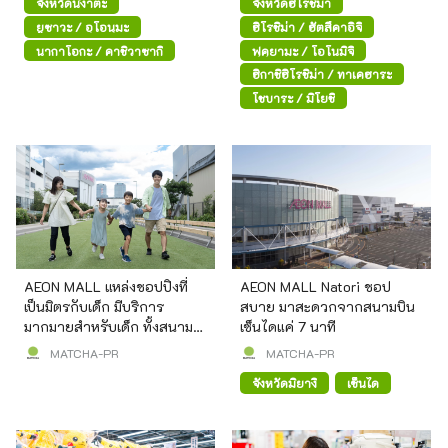
จังหวัดนีงาตะ
จังหวัดฮิโรชิม่า
ยิ่งใหญ่ที่สุดของเอจิโกะ มีการ
แสดงดอกไม้ไฟที่สวยงาม
ยูซาวะ / อุโอนุมะ
ฮิโรชิม่า / ฮัตสึคาอิจิ
ตระการตากว่า 15,000 นัด
นากาโอกะ / คาชิวาซากิ
ฟุคุยามะ / โอโนมิจิ
เหนือท้องทะเล
ฮิกาชิฮิโรชิม่า / ทาเคฮาระ
โชบาระ / มิโยชิ
AEON MALL แหล่งชอปปิงที่
AEON MALL Natori ชอป
เป็นมิตรกับเด็ก มีบริการ
สบาย มาสะดวกจากสนามบิน
มากมายสำหรับเด็ก ทั้งสนาม
เซ็นไดแค่ 7 นาที
เด็กเล่นและห้องให้นมบุตร
MATCHA-PR
MATCHA-PR
จังหวัดมิยางิ
เซ็นได