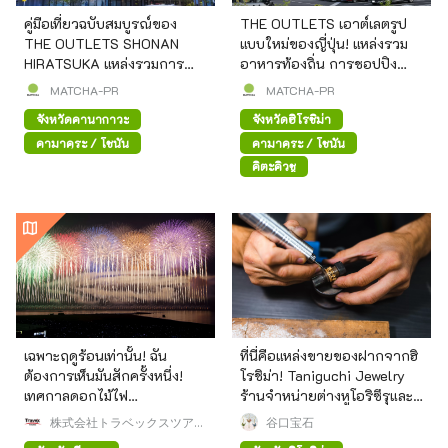
คู่มือเที่ยวฉบับสมบูรณ์ของ
THE OUTLETS เอาต์เลตรูป
THE OUTLETS SHONAN
แบบใหม่ของญี่ปุ่น! แหล่งรวม
HIRATSUKA แหล่งรวมการ
อาหารท้องถิ่น การชอปปิง
ชอป เครื่องใช้ไฟฟ้าลดราคา
และความบันเทิงแบบครบวงจร
MATCHA-PR
MATCHA-PR
และของอร่อยท้องถิ่นไว้ในที่
จังหวัดคานากาวะ
จังหวัดฮิโรชิม่า
เดียว
คามาคุระ / โชนัน
คามาคุระ / โชนัน
คิตะคิวชู
เฉพาะฤดูร้อนเท่านั้น! ฉัน
ที่นี่คือแหล่งขายของฝากจากฮิ
ต้องการเห็นมันสักครั้งหนึ่ง!
โรชิม่า! Taniguchi Jewelry
เทศกาลดอกไม้ไฟ
ร้านจำหน่ายต่างหูโอริซึรุและ
Kashiwazaki ซึ่งเป็นหนึ่งใน
เครื่องประดับไข่มุกญี่ปุ่น
株式会社トラベックスツアー
谷口宝石
งานแสดงดอกไม้ไฟสามงานที่
ズ