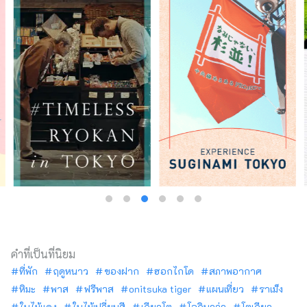
คำที่เป็นที่นิยม
ที่พัก
ฤดูหนาว
ของฝาก
ฮอกไกโด
สภาพอากาศ
หิมะ
พาส
ฟรีพาส
onitsuka tiger
แผนเที่ยว
ราเม็ง
ใบไม้แดง
ใบไม้เปลี่ยนสี
เกียวโต
โอกินาว่า
โตเกียว