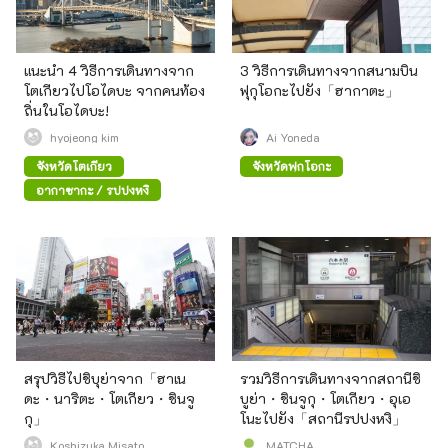
แนะนำ 4 วิธีการเดินทางจาก
3 วิธีการเดินทางจากสนามบิน
โตเกียวไปโอไดบะ จากคนท้อง
ฟุกุโอกะไปยัง「ฮากาตะ」
ถิ่นในโอไดบะ!
hyojeong kim
Ai Yoneda
จังหวัดโตเกียว
จังหวัดฟุกุโอกะ
อากาซากะ / รปปงหงิ
สรุปวิธีไปชิบุย่าจาก「ฮาเน
รวมวิธีการเดินทางจากสถานีชิ
ดะ・นาริตะ・โตเกียว・ชินจู
บูย่า・ชินจูกุ・โตเกียว・อุเอ
กุ」
โนะไปยัง「สถานีรปปงหงิ」
Koshizuka Misato
MATCHA