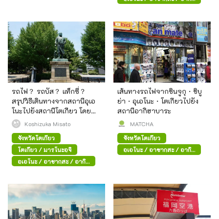
ฮาบาระ
รถไฟ？ รถบัส？ แท็กซี่？
เส้นทางรถไฟจากชินจูกุ・ชิบู
สรุปวิธีเดินทางจากสถานีอุเอ
ย่า・อุเอโนะ・โตเกียวไปยัง
โนะไปยังสถานีโตเกียว โดย
สถานีอากิฮาบาระ
แยกตามจุดประสงค์
Koshizuka Misato
MATCHA
จังหวัดโตเกียว
จังหวัดโตเกียว
โตเกียว / มารุโนะอุจิ
อุเอโนะ / อาซากุสะ / อากิ
ฮาบาระ
อุเอโนะ / อาซากุสะ / อากิ
ฮาบาระ