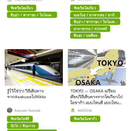
จังหวัดโตเกียว
จังหวัดโตเกียว
ชิบูย่า / ฮาราจูกุ / โอโมเตะ
อุเอโนะ / อาซากุสะ / อากิ
ซันโด
ฮาบาระ
ชิบูย่า / ฮาราจูกุ / โอโมเตะ
ซันโด
อากาซากะ / รปปงหงิ
ชินจูกุ / ยตสึยะ
รู้ไว้ใช่ว่า! วิธีเดินทาง
TOKYO ⇔ OSAKA เปรียบ
จากAsakusaไปNikko
เทียบวิธีเดินทางจากโตเกียวไป
โอซาก้า แบบไหนดี แบบไหนคุ้ม
อัพเดทล่าสุด (ปี 2025)
Keisuke Yamada
MATCHA
จังหวัดโทจิกิ
จังหวัดโอซาก้า
นิกโก / คินุกาวะ