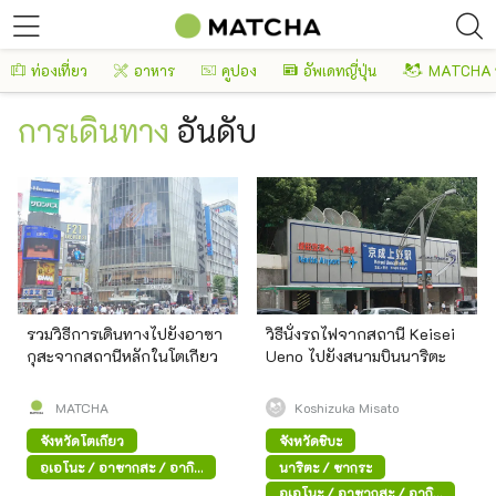
ท่องเที่ยว
อาหาร
คูปอง
อัพเดทญี่ปุ่น
MATCHA 
การเดินทาง
อันดับ
รวมวิธีการเดินทางไปยังอาซา
วิธีนั่งรถไฟจากสถานี Keisei
กุสะจากสถานีหลักในโตเกียว
Ueno ไปยังสนามบินนาริตะ
MATCHA
Koshizuka Misato
จังหวัดโตเกียว
จังหวัดชิบะ
อุเอโนะ / อาซากุสะ / อากิ
นาริตะ / ซากุระ
ฮาบาระ
อุเอโนะ / อาซากุสะ / อากิ