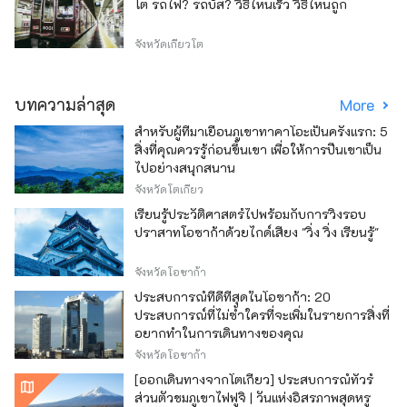
โต รถไฟ? รถบัส? วิธีไหนเร็ว วิธีไหนถูก
จังหวัดเกียวโต
บทความล่าสุด
More
สำหรับผู้ที่มาเยือนภูเขาทาคาโอะเป็นครั้งแรก: 5
สิ่งที่คุณควรรู้ก่อนขึ้นเขา เพื่อให้การปีนเขาเป็น
ไปอย่างสนุกสนาน
จังหวัดโตเกียว
เรียนรู้ประวัติศาสตร์ไปพร้อมกับการวิ่งรอบ
ปราสาทโอซาก้าด้วยไกด์เสียง "วิ่ง วิ่ง เรียนรู้"
จังหวัดโอซาก้า
ประสบการณ์ที่ดีที่สุดในโอซาก้า: 20
ประสบการณ์ที่ไม่ซ้ำใครที่จะเพิ่มในรายการสิ่งที่
อยากทำในการเดินทางของคุณ
จังหวัดโอซาก้า
[ออกเดินทางจากโตเกียว] ประสบการณ์ทัวร์
ส่วนตัวชมภูเขาไฟฟูจิ | วันแห่งอิสรภาพสุดหรู