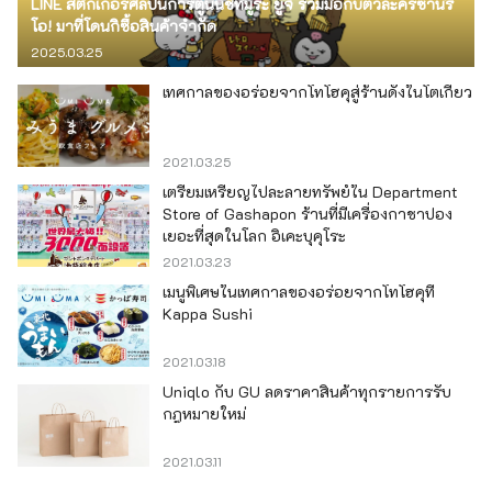
LINE สติ๊กเกอร์ศิลปินการ์ตูนนิชิทีมูระ ยูจิ ร่วมมือกับตัวละครซานริ
โอ! มาที่โดนกิซื้อสินค้าจำกัด
2025.03.25
เทศกาลของอร่อยจากโทโฮคุสู่ร้านดังในโตเกียว
2021.03.25
เตรียมเหรียญไปละลายทรัพย์ใน Department
Store of Gashapon ร้านที่มีเครื่องกาชาปอง
เยอะที่สุดในโลก อิเคะบุคุโระ
2021.03.23
เมนูพิเศษในเทศกาลของอร่อยจากโทโฮคุที่
Kappa Sushi
2021.03.18
Uniqlo กับ GU ลดราคาสินค้าทุกรายการรับ
กฎหมายใหม่
2021.03.11