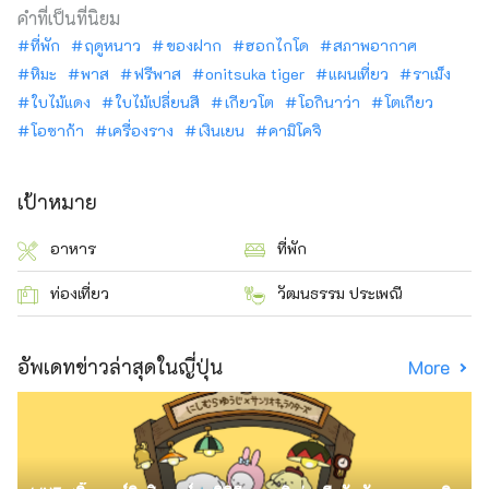
คำที่เป็นที่นิยม
ที่พัก
ฤดูหนาว
ของฝาก
ฮอกไกโด
สภาพอากาศ
หิมะ
พาส
ฟรีพาส
onitsuka tiger
แผนเที่ยว
ราเม็ง
ใบไม้แดง
ใบไม้เปลี่ยนสี
เกียวโต
โอกินาว่า
โตเกียว
โอซาก้า
เครื่องราง
เงินเยน
คามิโคจิ
เป้าหมาย
อาหาร
ที่พัก
ท่องเที่ยว
วัฒนธรรม ประเพณี
อัพเดทข่าวล่าสุดในญี่ปุ่น
More