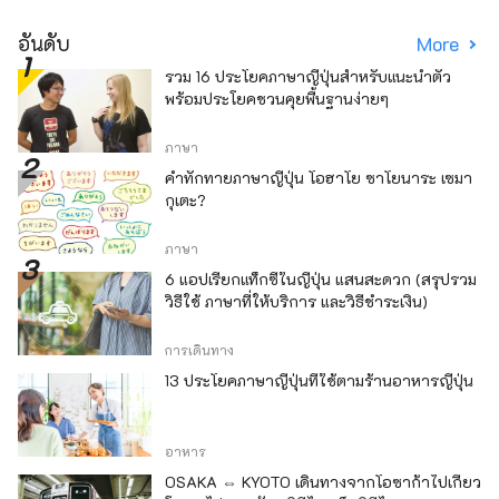
อันดับ
More
รวม 16 ประโยคภาษาญี่ปุ่นสำหรับแนะนำตัว
พร้อมประโยคชวนคุยพื้นฐานง่ายๆ
ภาษา
คำทักทายภาษาญี่ปุ่น โอฮาโย ซาโยนาระ เซมา
กุเตะ?
ภาษา
6 แอปเรียกแท็กซี่ในญี่ปุ่น แสนสะดวก (สรุปรวม
วิธีใช้ ภาษาที่ให้บริการ และวิธีชำระเงิน)
การเดินทาง
13 ประโยคภาษาญี่ปุ่นที่ใช้ตามร้านอาหารญี่ปุ่น
อาหาร
OSAKA ⇔ KYOTO เดินทางจากโอซาก้าไปเกียว