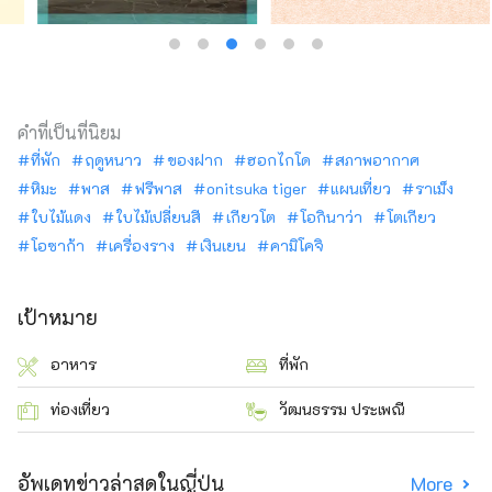
คำที่เป็นที่นิยม
ที่พัก
ฤดูหนาว
ของฝาก
ฮอกไกโด
สภาพอากาศ
หิมะ
พาส
ฟรีพาส
onitsuka tiger
แผนเที่ยว
ราเม็ง
ใบไม้แดง
ใบไม้เปลี่ยนสี
เกียวโต
โอกินาว่า
โตเกียว
โอซาก้า
เครื่องราง
เงินเยน
คามิโคจิ
เป้าหมาย
อาหาร
ที่พัก
ท่องเที่ยว
วัฒนธรรม ประเพณี
อัพเดทข่าวล่าสุดในญี่ปุ่น
More