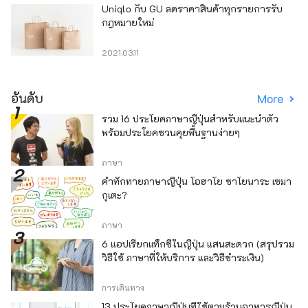
Uniqlo กับ GU ลดราคาสินค้าทุกรายการรับ
กฎหมายใหม่
2021.03.11
อันดับ
More
รวม 16 ประโยคภาษาญี่ปุ่นสำหรับแนะนำตัว
พร้อมประโยคชวนคุยพื้นฐานง่ายๆ
ภาษา
คำทักทายภาษาญี่ปุ่น โอฮาโย ซาโยนาระ เซมา
กุเตะ?
ภาษา
6 แอปเรียกแท็กซี่ในญี่ปุ่น แสนสะดวก (สรุปรวม
วิธีใช้ ภาษาที่ให้บริการ และวิธีชำระเงิน)
การเดินทาง
13 ประโยคภาษาญี่ปุ่นที่ใช้ตามร้านอาหารญี่ปุ่น