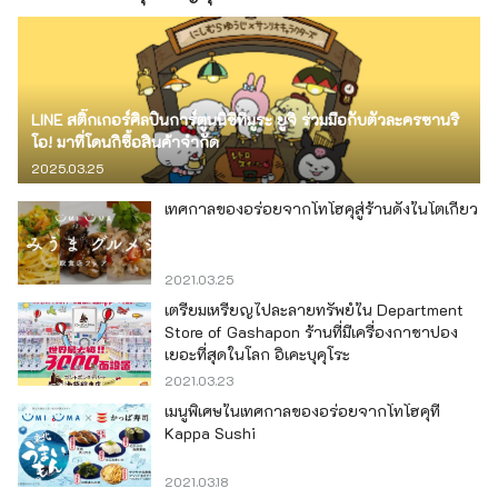
LINE สติ๊กเกอร์ศิลปินการ์ตูนนิชิทีมูระ ยูจิ ร่วมมือกับตัวละครซานริ
โอ! มาที่โดนกิซื้อสินค้าจำกัด
2025.03.25
เทศกาลของอร่อยจากโทโฮคุสู่ร้านดังในโตเกียว
2021.03.25
เตรียมเหรียญไปละลายทรัพย์ใน Department
Store of Gashapon ร้านที่มีเครื่องกาชาปอง
เยอะที่สุดในโลก อิเคะบุคุโระ
2021.03.23
เมนูพิเศษในเทศกาลของอร่อยจากโทโฮคุที่
Kappa Sushi
2021.03.18