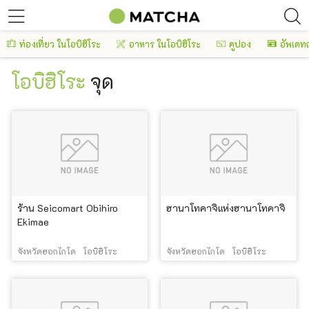
ท่องเที่ยว ในโอบิฮิโระ
อาหาร ในโอบิฮิโระ
คูปอง
อัพเดทญี
โอบิฮิโระ
จุด
ร้าน Seicomart Obihiro
ฮานาโทคาจิแห่งฮานาโทคาจิ
Ekimae
จังหวัดฮอกไกโด
โอบิฮิโระ
จังหวัดฮอกไกโด
โอบิฮิโระ