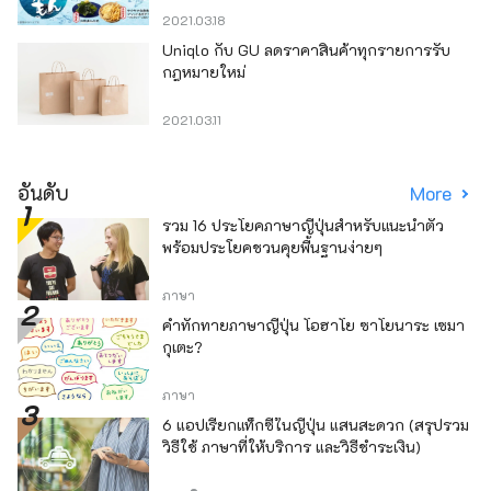
2021.03.18
Uniqlo กับ GU ลดราคาสินค้าทุกรายการรับ
กฎหมายใหม่
2021.03.11
อันดับ
More
รวม 16 ประโยคภาษาญี่ปุ่นสำหรับแนะนำตัว
พร้อมประโยคชวนคุยพื้นฐานง่ายๆ
ภาษา
คำทักทายภาษาญี่ปุ่น โอฮาโย ซาโยนาระ เซมา
กุเตะ?
ภาษา
6 แอปเรียกแท็กซี่ในญี่ปุ่น แสนสะดวก (สรุปรวม
วิธีใช้ ภาษาที่ให้บริการ และวิธีชำระเงิน)