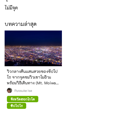
ไม่มีจุด
บทความล่าสุด
วิวกลางคืนแสนสวยของซัปโป
โร จากจุดชมวิวเขาโมอิวะ
พร้อมวิธีเดินทาง (Mt. Moiwa,
Sapporo)
Ryosuke Ise
จังหวัดฮอกไกโด
ซัปโปโร