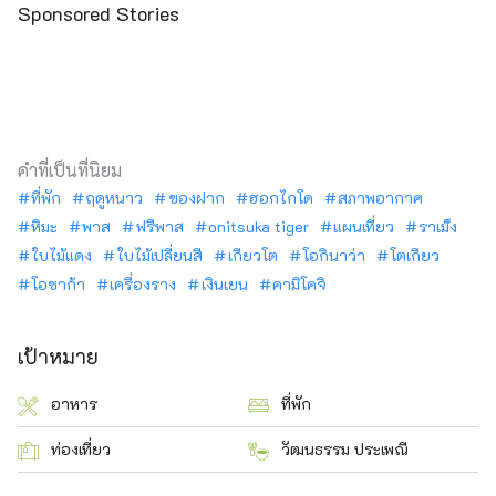
Sponsored Stories
คำที่เป็นที่นิยม
ที่พัก
ฤดูหนาว
ของฝาก
ฮอกไกโด
สภาพอากาศ
หิมะ
พาส
ฟรีพาส
onitsuka tiger
แผนเที่ยว
ราเม็ง
ใบไม้แดง
ใบไม้เปลี่ยนสี
เกียวโต
โอกินาว่า
โตเกียว
โอซาก้า
เครื่องราง
เงินเยน
คามิโคจิ
เป้าหมาย
อาหาร
ที่พัก
ท่องเที่ยว
วัฒนธรรม ประเพณี