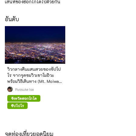
เสน่ห์ของฮอกไกโดไปด้วยกัน
อันดับ
วิวกลางคืนแสนสวยของซัปโป
โร จากจุดชมวิวเขาโมอิวะ
พร้อมวิธีเดินทาง (Mt. Moiwa,
Sapporo)
Ryosuke Ise
จังหวัดฮอกไกโด
ซัปโปโร
จุดท่องเที่ยวยอดนิยม