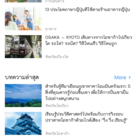
การเดินทาง
13 ประโยคภาษาญี่ปุ่นที่ใช้ตามร้านอาหารญี่ปุ่น
อาหาร
OSAKA ⇔ KYOTO เดินทางจากโอซาก้าไปเกียว
โต รถไฟ? รถบัส? วิธีไหนเร็ว วิธีไหนถูก
จังหวัดเกียวโต
บทความล่าสุด
More
สำหรับผู้ที่มาเยือนภูเขาทาคาโอะเป็นครั้งแรก: 5
สิ่งที่คุณควรรู้ก่อนขึ้นเขา เพื่อให้การปีนเขาเป็น
ไปอย่างสนุกสนาน
จังหวัดโตเกียว
เรียนรู้ประวัติศาสตร์ไปพร้อมกับการวิ่งรอบ
ปราสาทโอซาก้าด้วยไกด์เสียง "วิ่ง วิ่ง เรียนรู้"
จังหวัดโอซาก้า