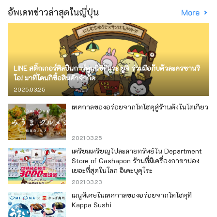
อัพเดทข่าวล่าสุดในญี่ปุ่น
More
LINE สติ๊กเกอร์ศิลปินการ์ตูนนิชิทีมูระ ยูจิ ร่วมมือกับตัวละครซานริ
โอ! มาที่โดนกิซื้อสินค้าจำกัด
2025.03.25
เทศกาลของอร่อยจากโทโฮคุสู่ร้านดังในโตเกียว
2021.03.25
เตรียมเหรียญไปละลายทรัพย์ใน Department
Store of Gashapon ร้านที่มีเครื่องกาชาปอง
เยอะที่สุดในโลก อิเคะบุคุโระ
2021.03.23
เมนูพิเศษในเทศกาลของอร่อยจากโทโฮคุที่
Kappa Sushi