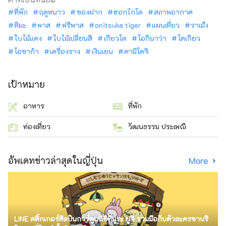
ที่พัก
ฤดูหนาว
ของฝาก
ฮอกไกโด
สภาพอากาศ
หิมะ
พาส
ฟรีพาส
onitsuka tiger
แผนเที่ยว
ราเม็ง
ใบไม้แดง
ใบไม้เปลี่ยนสี
เกียวโต
โอกินาว่า
โตเกียว
โอซาก้า
เครื่องราง
เงินเยน
คามิโคจิ
เป้าหมาย
อาหาร
ที่พัก
ท่องเที่ยว
วัฒนธรรม ประเพณี
อัพเดทข่าวล่าสุดในญี่ปุ่น
More
LINE สติ๊กเกอร์ศิลปินการ์ตูนนิชิทีมูระ ยูจิ ร่วมมือกับตัวละครซานริ