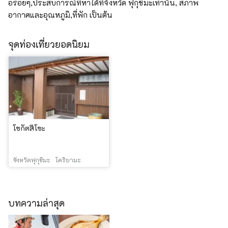
อร่อยๆ,ประสบการณ์ที่หาได้ที่จังหวัด ฟุกุชิมะเท่านั้น, สภาพ
อากาศและอุณหภูมิ,ที่พัก เป็นต้น
จุดท่องเที่ยวยอดนิยม
โชกัตสึโซะ
จังหวัดฟุกุชิมะ
โคริยามะ
บทความล่าสุด