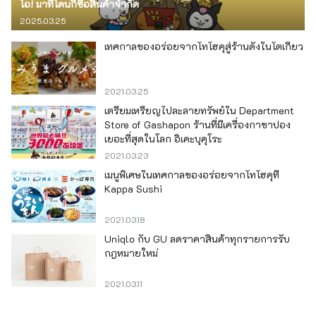
โอ! มาที่โดนกิซื้อสินค้าจำกัด
2025.03.25
เทศกาลของอร่อยจากโทโฮคุสู่ร้านดังในโตเกียว
2021.03.25
เตรียมเหรียญไปละลายทรัพย์ใน Department
Store of Gashapon ร้านที่มีเครื่องกาชาปอง
เยอะที่สุดในโลก อิเคะบุคุโระ
2021.03.23
เมนูพิเศษในเทศกาลของอร่อยจากโทโฮคุที่
Kappa Sushi
2021.03.18
Uniqlo กับ GU ลดราคาสินค้าทุกรายการรับ
กฎหมายใหม่
2021.03.11