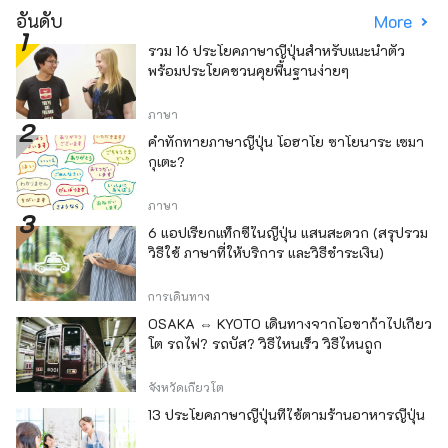
อันดับ
More
รวม 16 ประโยคภาษาญี่ปุ่นสำหรับแนะนำตัว
พร้อมประโยคชวนคุยพื้นฐานง่ายๆ
ภาษา
คำทักทายภาษาญี่ปุ่น โอฮาโย ซาโยนาระ เซมา
กุเตะ?
ภาษา
6 แอปเรียกแท็กซี่ในญี่ปุ่น แสนสะดวก (สรุปรวม
วิธีใช้ ภาษาที่ให้บริการ และวิธีชำระเงิน)
การเดินทาง
OSAKA ⇔ KYOTO เดินทางจากโอซาก้าไปเกียว
โต รถไฟ? รถบัส? วิธีไหนเร็ว วิธีไหนถูก
จังหวัดเกียวโต
13 ประโยคภาษาญี่ปุ่นที่ใช้ตามร้านอาหารญี่ปุ่น