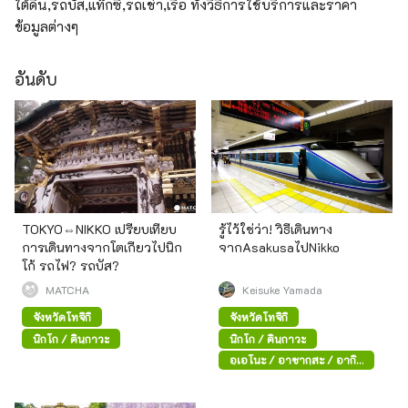
ใต้ดิน,รถบัส,แท๊กซี่,รถเช่า,เรือ ทั้งวิธีการใช้บริการและราคา
ข้อมูลต่างๆ
อันดับ
TOKYO⇔NIKKO เปรียบเทียบ
รู้ไว้ใช่ว่า! วิธีเดินทาง
การเดินทางจากโตเกียวไปนิก
จากAsakusaไปNikko
โก้ รถไฟ? รถบัส?
MATCHA
Keisuke Yamada
จังหวัดโทจิกิ
จังหวัดโทจิกิ
นิกโก / คินุกาวะ
นิกโก / คินุกาวะ
อุเอโนะ / อาซากุสะ / อากิ
ฮาบาระ