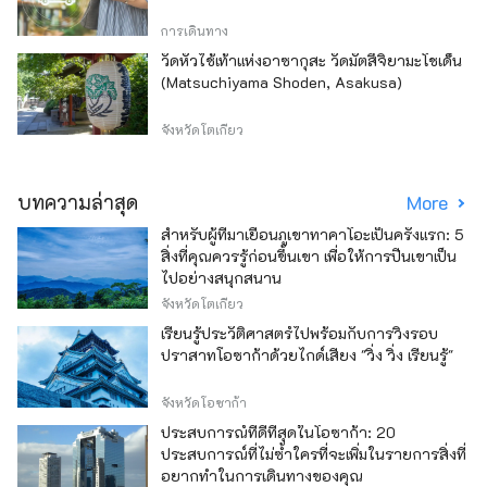
การเดินทาง
วัดหัวไช้เท้าแห่งอาซากุสะ วัดมัตสึจิยามะโชเด็น
(Matsuchiyama Shoden, Asakusa)
จังหวัดโตเกียว
บทความล่าสุด
More
สำหรับผู้ที่มาเยือนภูเขาทาคาโอะเป็นครั้งแรก: 5
สิ่งที่คุณควรรู้ก่อนขึ้นเขา เพื่อให้การปีนเขาเป็น
ไปอย่างสนุกสนาน
จังหวัดโตเกียว
เรียนรู้ประวัติศาสตร์ไปพร้อมกับการวิ่งรอบ
ปราสาทโอซาก้าด้วยไกด์เสียง "วิ่ง วิ่ง เรียนรู้"
จังหวัดโอซาก้า
ประสบการณ์ที่ดีที่สุดในโอซาก้า: 20
ประสบการณ์ที่ไม่ซ้ำใครที่จะเพิ่มในรายการสิ่งที่
อยากทำในการเดินทางของคุณ