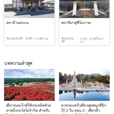
สถานี Iwafune
สถานีนาสุชิโอบาระ
จังหวัดโทจิกิ
โทจิกิ / อาชิคางะ
จังหวัดโท
นาสุ / นาสุชิโอบา
จิกิ
ระ
บทความล่าสุด
เที่ยวระยะใกล้ให้ประหยัดด้วย
พาครอบครัวเที่ยวสุดสนุกที่นิก
พาสนั่งรถไฟไม่จำกัด สำหรับ
โก้ 2 วัน ตอน 2 - เที่ยวทั่ว