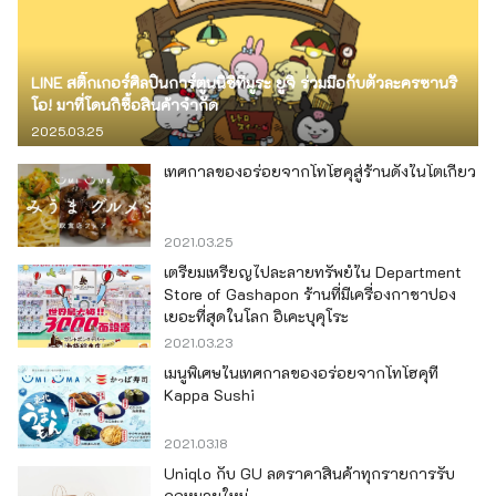
LINE สติ๊กเกอร์ศิลปินการ์ตูนนิชิทีมูระ ยูจิ ร่วมมือกับตัวละครซานริ
โอ! มาที่โดนกิซื้อสินค้าจำกัด
2025.03.25
เทศกาลของอร่อยจากโทโฮคุสู่ร้านดังในโตเกียว
2021.03.25
เตรียมเหรียญไปละลายทรัพย์ใน Department
Store of Gashapon ร้านที่มีเครื่องกาชาปอง
เยอะที่สุดในโลก อิเคะบุคุโระ
2021.03.23
เมนูพิเศษในเทศกาลของอร่อยจากโทโฮคุที่
Kappa Sushi
2021.03.18
Uniqlo กับ GU ลดราคาสินค้าทุกรายการรับ
กฎหมายใหม่