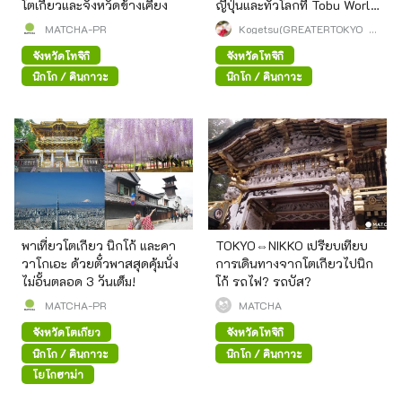
โตเกียวและจังหวัดข้างเคียง
ญี่ปุ่นและทั่วโลกที่ Tobu World
Square
MATCHA-PR
Kogetsu(GREATERTOKYO_E
xplorer)
จังหวัดโทจิกิ
จังหวัดโทจิกิ
นิกโก / คินุกาวะ
นิกโก / คินุกาวะ
พาเที่ยวโตเกียว นิกโก้ และคา
TOKYO⇔NIKKO เปรียบเทียบ
วาโกเอะ ด้วยตั๋วพาสสุดคุ้มนั่ง
การเดินทางจากโตเกียวไปนิก
ไม่อั้นตลอด 3 วันเต็ม!
โก้ รถไฟ? รถบัส?
MATCHA-PR
MATCHA
จังหวัดโตเกียว
จังหวัดโทจิกิ
นิกโก / คินุกาวะ
นิกโก / คินุกาวะ
โยโกฮาม่า