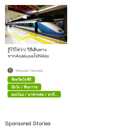
รู้ไว้ใช่ว่า! วิธีเดินทาง
จากAsakusaไปNikko
Keisuke Yamada
จังหวัดโทจิกิ
นิกโก / คินุกาวะ
อุเอโนะ / อาซากุสะ / อากิ
ฮาบาระ
Sponsored Stories