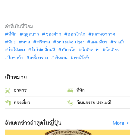
คำที่เป็นที่นิยม
ที่พัก
ฤดูหนาว
ของฝาก
ฮอกไกโด
สภาพอากาศ
หิมะ
พาส
ฟรีพาส
onitsuka tiger
แผนเที่ยว
ราเม็ง
ใบไม้แดง
ใบไม้เปลี่ยนสี
เกียวโต
โอกินาว่า
โตเกียว
โอซาก้า
เครื่องราง
เงินเยน
คามิโคจิ
เป้าหมาย
อาหาร
ที่พัก
ท่องเที่ยว
วัฒนธรรม ประเพณี
อัพเดทข่าวล่าสุดในญี่ปุ่น
More