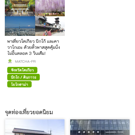
พาเที่ยวโตเกียว นิกโก้ และคา
วาโกเอะ ด้วยตั๋วพาสสุดคุ้มนั่ง
ไม่อั้นตลอด 3 วันเต็ม!
MATCHA-PR
จังหวัดโตเกียว
นิกโก / คินุกาวะ
โยโกฮาม่า
จุดท่องเที่ยวยอดนิยม