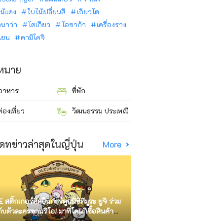
ม้แดง
ใบไม้เปลี่ยนสี
เกียวโต
ินาว่า
โตเกียว
โอซาก้า
เครื่องราง
นเยน
คามิโคจิ
าหมาย
อาหาร
ที่พัก
ท่องเที่ยว
วัฒนธรรม ประเพณี
ดทข่าวล่าสุดในญี่ปุ่น
More
E สติ๊กเกอร์ศิลปินการ์ตูนนิชิทีมูระ ยูจิ ร่วม
กับตัวละครซานริโอ! มาที่โดนกิซื้อสินค้า
ัด