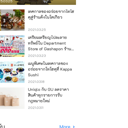
5.03.25
เทศกาลของอร่อยจากโทโฮ
คุสู่ร้านดังในโตเกียว
2021.03.25
เตรียมเหรียญไปละลาย
ทรัพย์ใน Department
Store of Gashapon ร้านที่มี
เครื่องกาชาปองเยอะที่สุดใน
2021.03.23
โลก อิเคะบุคุโระ
เมนูพิเศษในเทศกาลของ
อร่อยจากโทโฮคุที่ Kappa
Sushi
2021.03.18
Uniqlo กับ GU ลดราคา
สินค้าทุกรายการรับ
กฎหมายใหม่
2021.03.11
ับ
More