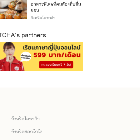
อาหารพิเศษที่คนท้องถิ่นชื่น
ชอบ
จังหวัดโอซาก้า
CHA's partners
จังหวัดโอซาก้า
จังหวัดฮอกไกโด