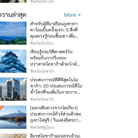
วิธีไหนถูก
จังหวัดเกียวโต
วามล่าสุด
More
สำหรับผู้ที่มาเยือนภูเขาทา
คาโอะเป็นครั้งแรก: 5 สิ่งที่
คุณควรรู้ก่อนขึ้นเขา เพื่อ
ให้การปีนเขาเป็นไปอย่าง
จังหวัดโตเกียว
สนุกสนาน
เรียนรู้ประวัติศาสตร์ไป
พร้อมกับการวิ่งรอบ
ปราสาทโอซาก้าด้วยไกด์
เสียง "วิ่ง วิ่ง เรียนรู้"
จังหวัดโอซาก้า
ประสบการณ์ที่ดีที่สุดในโอ
ซาก้า: 20 ประสบการณ์ที่ไม่
ซ้ำใครที่จะเพิ่มในรายการสิ่ง
ที่อยากทำในการเดินทาง
จังหวัดโอซาก้า
ของคุณ
[ออกเดินทางจากโตเกียว]
ประสบการณ์ทัวร์ส่วนตัวชม
ภูเขาไฟฟูจิ | วันแห่งอิสรภาพ
สุดหรู
จังหวัดชิซูโอกะ
ลิ้มรสโอซาก้าแบบครบถ้วน: