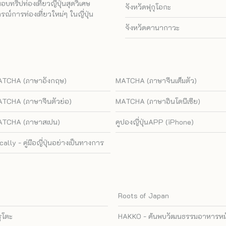
ทริปท่องเที่ยวญี่ปุ่นสุดวิเศษ
จังหวัดฟุกุโอกะ
ณ์การท่องเที่ยวใหม่ๆ ในญี่ปุ่น
จังหวัดคานากาวะ
TCHA (ภาษาอังกฤษ)
MATCHA (ภาษาจีนเต็มตัว)
TCHA (ภาษาจีนตัวย่อ)
MATCHA (ภาษาอินโดนีเซีย)
TCHA (ภาษาสเปน)
คูปองญี่ปุ่นAPP (iPhone)
cally - คู่มือญี่ปุ่นอย่างเป็นทางการ
Roots of Japan
รุโตะ
HAKKO - ค้นพบวัฒนธรรมอาหารหมัก