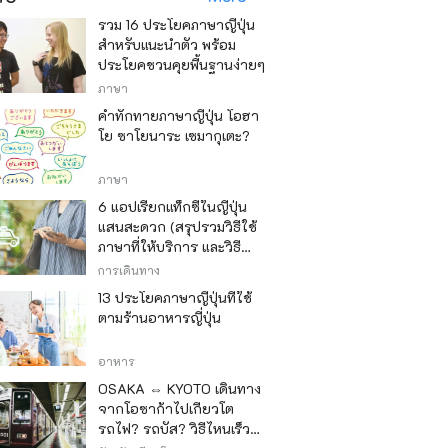
รวม 16 ประโยคภาษาญี่ปุ่น
สำหรับแนะนำตัว พร้อม
ประโยคชวนคุยพื้นฐานง่ายๆ
ภาษา
คำทักทายภาษาญี่ปุ่น โอฮา
โย ซาโยนาระ เซมากุเตะ?
ภาษา
6 แอปเรียกแท็กซี่ในญี่ปุ่น
แสนสะดวก (สรุปรวมวิธีใช้
ภาษาที่ให้บริการ และวิธี
ชำระเงิน)
การเดินทาง
13 ประโยคภาษาญี่ปุ่นที่ใช้
ตามร้านอาหารญี่ปุ่น
อาหาร
OSAKA ⇔ KYOTO เดินทาง
จากโอซาก้าไปเกียวโต
รถไฟ? รถบัส? วิธีไหนเร็ว