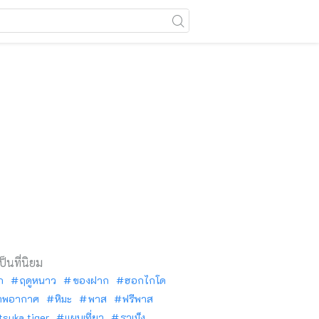
เป็นที่นิยม
ัก
ฤดูหนาว
ของฝาก
ฮอกไกโด
าพอากาศ
หิมะ
พาส
ฟรีพาส
tsuka tiger
แผนเที่ยว
ราเม็ง