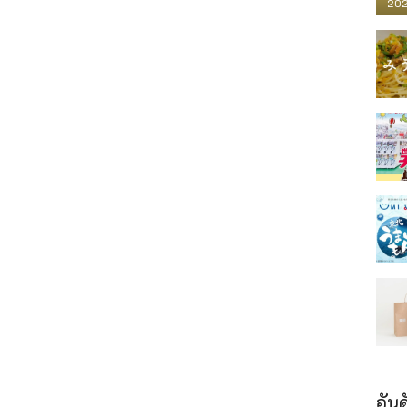
202
อันด