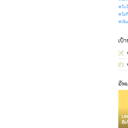
ใบไ
โอก
เงิ
เป้
อัพเ
LIN
มือ
จำก