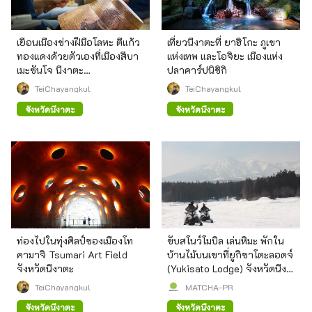
เยือนเมืองช่างฝีมือโลหะ ตีแก้ว
เที่ยวนีงาตะที่ ยาฮิโกะ ภูเขา
ทองแดงด้วยตัวเองที่เมืองสึบา
แห่งเทพ และโอจิยะ เมืองแห่ง
เมะซันโจ นีงาตะ
ปลาคาร์ปนิชิกิ
(Tsubamesanjo, Niigata)
TeiChayangkul
TeiChayangkul
จังหวัดนีงาตะ
จังหวัดนีงาตะ
ท่องไปในทุ่งศิลป์ของเมืองโท
ขับสโนว์โมบิล เล่นหิมะ พักใน
คามาจิ Tsumari Art Field
บ้านไม้บนเขาที่ยูกิซาโตะลอดจ์
จังหวัดนีงาตะ
(Yukisato Lodge) จังหวัดนีงา
ตะ
TeiChayangkul
MATCHA-PR
จังหวัดนีงาตะ
จังหวัดนีงาตะ