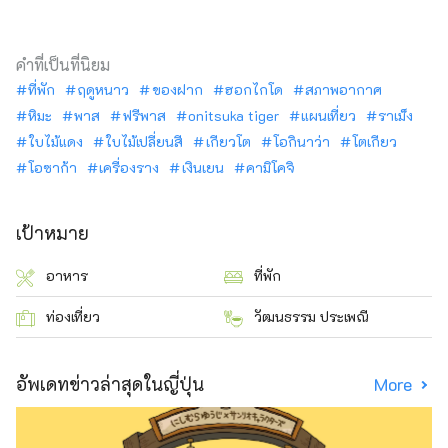
คำที่เป็นที่นิยม
ที่พัก
ฤดูหนาว
ของฝาก
ฮอกไกโด
สภาพอากาศ
หิมะ
พาส
ฟรีพาส
onitsuka tiger
แผนเที่ยว
ราเม็ง
ใบไม้แดง
ใบไม้เปลี่ยนสี
เกียวโต
โอกินาว่า
โตเกียว
โอซาก้า
เครื่องราง
เงินเยน
คามิโคจิ
เป้าหมาย
อาหาร
ที่พัก
ท่องเที่ยว
วัฒนธรรม ประเพณี
อัพเดทข่าวล่าสุดในญี่ปุ่น
More