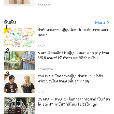
2021.03.11
อันดับ
More
คำทักทายภาษาญี่ปุ่น โอฮาโย ซาโยนาระ เซมา
กุเตะ?
ภาษา
6 แอปเรียกแท็กซี่ในญี่ปุ่น แสนสะดวก (สรุปรวม
วิธีใช้ ภาษาที่ให้บริการ และวิธีชำระเงิน)
การเดินทาง
รวม 16 ประโยคภาษาญี่ปุ่นสำหรับแนะนำตัว
พร้อมประโยคชวนคุยพื้นฐานง่ายๆ
ภาษา
OSAKA ⇔ KYOTO เดินทางจากโอซาก้าไปเกียว
โต รถไฟ? รถบัส? วิธีไหนเร็ว วิธีไหนถูก