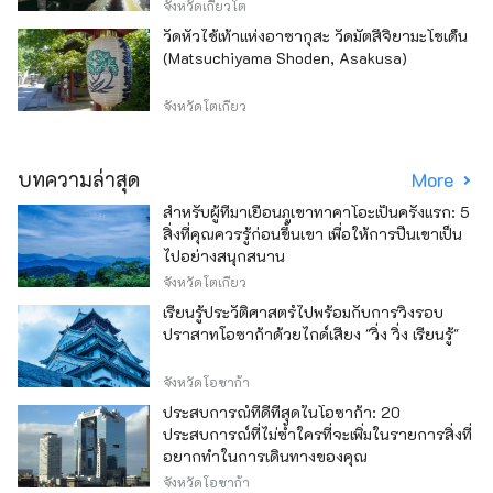
จังหวัดเกียวโต
วัดหัวไช้เท้าแห่งอาซากุสะ วัดมัตสึจิยามะโชเด็น
(Matsuchiyama Shoden, Asakusa)
จังหวัดโตเกียว
บทความล่าสุด
More
สำหรับผู้ที่มาเยือนภูเขาทาคาโอะเป็นครั้งแรก: 5
สิ่งที่คุณควรรู้ก่อนขึ้นเขา เพื่อให้การปีนเขาเป็น
ไปอย่างสนุกสนาน
จังหวัดโตเกียว
เรียนรู้ประวัติศาสตร์ไปพร้อมกับการวิ่งรอบ
ปราสาทโอซาก้าด้วยไกด์เสียง "วิ่ง วิ่ง เรียนรู้"
จังหวัดโอซาก้า
ประสบการณ์ที่ดีที่สุดในโอซาก้า: 20
ประสบการณ์ที่ไม่ซ้ำใครที่จะเพิ่มในรายการสิ่งที่
อยากทำในการเดินทางของคุณ
จังหวัดโอซาก้า