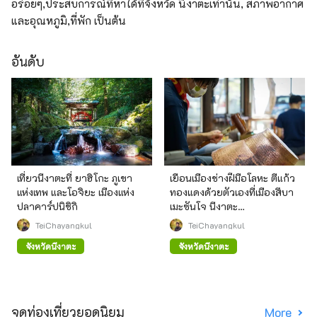
อร่อยๆ,ประสบการณ์ที่หาได้ที่จังหวัด นีงาตะเท่านั้น, สภาพอากาศ
และอุณหภูมิ,ที่พัก เป็นต้น
อันดับ
เที่ยวนีงาตะที่ ยาฮิโกะ ภูเขา
เยือนเมืองช่างฝีมือโลหะ ตีแก้ว
แห่งเทพ และโอจิยะ เมืองแห่ง
ทองแดงด้วยตัวเองที่เมืองสึบา
ปลาคาร์ปนิชิกิ
เมะซันโจ นีงาตะ
(Tsubamesanjo, Niigata)
TeiChayangkul
TeiChayangkul
จังหวัดนีงาตะ
จังหวัดนีงาตะ
จุดท่องเที่ยวยอดนิยม
More