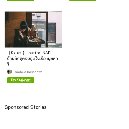
【นีงาตะ】“nuttari NARI”
บ้านพักสุดอบอุ่นในเมืองนุตตา
ริ
madoka hasegawa
จังหวัดนีงาตะ
Sponsored Stories