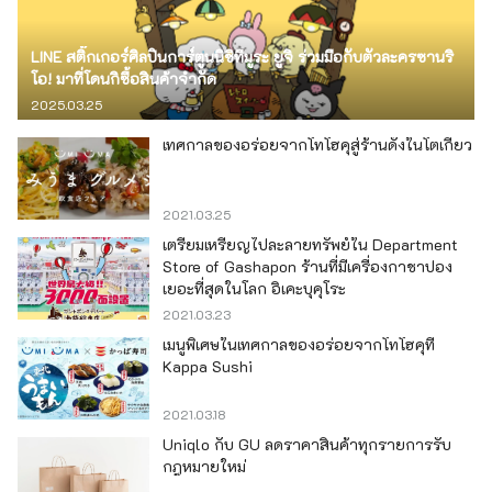
LINE สติ๊กเกอร์ศิลปินการ์ตูนนิชิทีมูระ ยูจิ ร่วมมือกับตัวละครซานริ
โอ! มาที่โดนกิซื้อสินค้าจำกัด
2025.03.25
เทศกาลของอร่อยจากโทโฮคุสู่ร้านดังในโตเกียว
2021.03.25
เตรียมเหรียญไปละลายทรัพย์ใน Department
Store of Gashapon ร้านที่มีเครื่องกาชาปอง
เยอะที่สุดในโลก อิเคะบุคุโระ
2021.03.23
เมนูพิเศษในเทศกาลของอร่อยจากโทโฮคุที่
Kappa Sushi
2021.03.18
Uniqlo กับ GU ลดราคาสินค้าทุกรายการรับ
กฎหมายใหม่