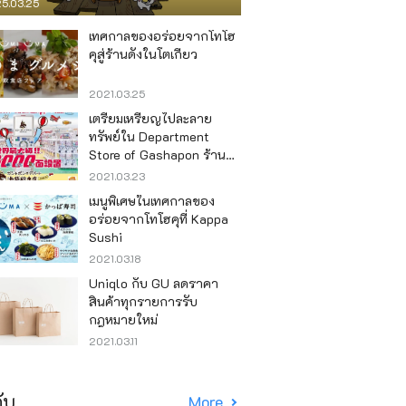
5.03.25
เทศกาลของอร่อยจากโทโฮ
คุสู่ร้านดังในโตเกียว
2021.03.25
เตรียมเหรียญไปละลาย
ทรัพย์ใน Department
Store of Gashapon ร้านที่มี
เครื่องกาชาปองเยอะที่สุดใน
2021.03.23
โลก อิเคะบุคุโระ
เมนูพิเศษในเทศกาลของ
อร่อยจากโทโฮคุที่ Kappa
Sushi
2021.03.18
Uniqlo กับ GU ลดราคา
สินค้าทุกรายการรับ
กฎหมายใหม่
2021.03.11
ับ
More