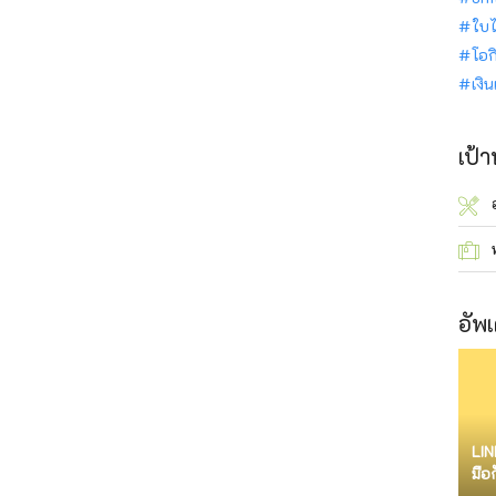
ใบไ
โอก
เงิ
เป้
อัพเ
LIN
มือ
จำก