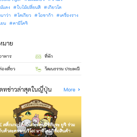
ม้แดง
ใบไม้เปลี่ยนสี
เกียวโต
ินาว่า
โตเกียว
โอซาก้า
เครื่องราง
นเยน
คามิโคจิ
าหมาย
อาหาร
ที่พัก
ท่องเที่ยว
วัฒนธรรม ประเพณี
ดทข่าวล่าสุดในญี่ปุ่น
More
E สติ๊กเกอร์ศิลปินการ์ตูนนิชิทีมูระ ยูจิ ร่วม
กับตัวละครซานริโอ! มาที่โดนกิซื้อสินค้า
ัด