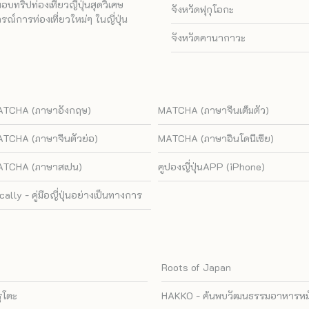
ทริปท่องเที่ยวญี่ปุ่นสุดวิเศษ
จังหวัดฟุกุโอกะ
ณ์การท่องเที่ยวใหม่ๆ ในญี่ปุ่น
จังหวัดคานากาวะ
TCHA (ภาษาอังกฤษ)
MATCHA (ภาษาจีนเต็มตัว)
TCHA (ภาษาจีนตัวย่อ)
MATCHA (ภาษาอินโดนีเซีย)
TCHA (ภาษาสเปน)
คูปองญี่ปุ่นAPP (iPhone)
cally - คู่มือญี่ปุ่นอย่างเป็นทางการ
Roots of Japan
รุโตะ
HAKKO - ค้นพบวัฒนธรรมอาหารหมัก