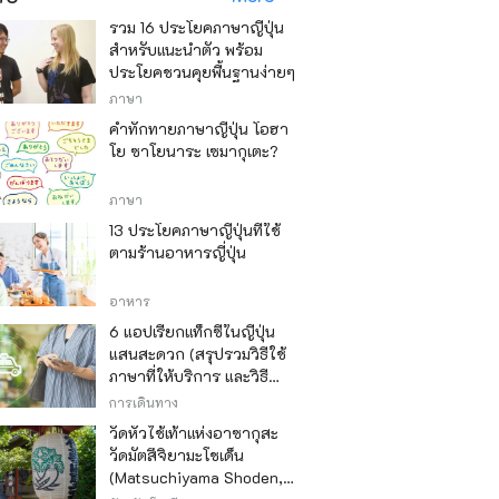
รวม 16 ประโยคภาษาญี่ปุ่น
สำหรับแนะนำตัว พร้อม
ประโยคชวนคุยพื้นฐานง่ายๆ
ภาษา
คำทักทายภาษาญี่ปุ่น โอฮา
โย ซาโยนาระ เซมากุเตะ?
ภาษา
13 ประโยคภาษาญี่ปุ่นที่ใช้
ตามร้านอาหารญี่ปุ่น
อาหาร
6 แอปเรียกแท็กซี่ในญี่ปุ่น
แสนสะดวก (สรุปรวมวิธีใช้
ภาษาที่ให้บริการ และวิธี
ชำระเงิน)
การเดินทาง
วัดหัวไช้เท้าแห่งอาซากุสะ
วัดมัตสึจิยามะโชเด็น
(Matsuchiyama Shoden,