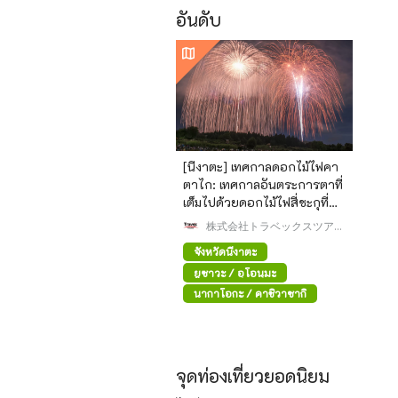
อันดับ
[นีงาตะ] เทศกาลดอกไม้ไฟคา
ตาไก: เทศกาลอันตระการตาที่
เต็มไปด้วยดอกไม้ไฟสี่ชะกุที่
ใหญ่ที่สุดในโลก!
株式会社トラベックスツアー
ズ
จังหวัดนีงาตะ
ยูซาวะ / อุโอนุมะ
นากาโอกะ / คาชิวาซากิ
จุดท่องเที่ยวยอดนิยม