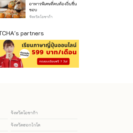
อาหารพิเศษที่คนท้องถิ่นชื่น
ชอบ
จังหวัดโอซาก้า
CHA's partners
จังหวัดโอซาก้า
จังหวัดฮอกไกโด