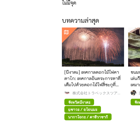
ไม่มีจุด
บทความล่าสุด
[นีงาตะ] เทศกาลดอกไม้ไฟคา
ขนมป
ตาไก: เทศกาลอันตระการตาที่
เล่น
เต็มไปด้วยดอกไม้ไฟสี่ชะกุที่
เหมา
ใหญ่ที่สุดในโลก!
株式会社トラベックスツアー
ズ
จังหวัดนีงาตะ
จัง
ยูซาวะ / อุโอนุมะ
นากาโอกะ / คาชิวาซากิ