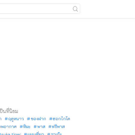
เป็นที่นิยม
ัก
ฤดูหนาว
ของฝาก
ฮอกไกโด
าพอากาศ
หิมะ
พาส
ฟรีพาส
tsuka tiger
แผนเที่ยว
ราเม็ง