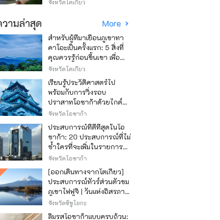
Asakusa)
จังหวัดโตเกียว
วามล่าสุด
More
สำหรับผู้ที่มาเยือนภูเขาทา
คาโอะเป็นครั้งแรก: 5 สิ่งที่
คุณควรรู้ก่อนขึ้นเขา เพื่อ
ให้การปีนเขาเป็นไปอย่าง
จังหวัดโตเกียว
สนุกสนาน
เรียนรู้ประวัติศาสตร์ไป
พร้อมกับการวิ่งรอบ
ปราสาทโอซาก้าด้วยไกด์
เสียง "วิ่ง วิ่ง เรียนรู้"
จังหวัดโอซาก้า
ประสบการณ์ที่ดีที่สุดในโอ
ซาก้า: 20 ประสบการณ์ที่ไม่
ซ้ำใครที่จะเพิ่มในรายการสิ่ง
ที่อยากทำในการเดินทาง
จังหวัดโอซาก้า
ของคุณ
[ออกเดินทางจากโตเกียว]
ประสบการณ์ทัวร์ส่วนตัวชม
ภูเขาไฟฟูจิ | วันแห่งอิสรภาพ
สุดหรู
จังหวัดชิซูโอกะ
ลิ้มรสโอซาก้าแบบครบถ้วน: