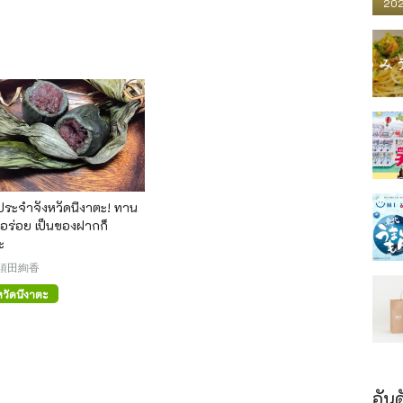
202
ระจำจังหวัดนีงาตะ! ทาน
ก็อร่อย เป็นของฝากก็
ะ
須田絢香
หวัดนีงาตะ
อันด