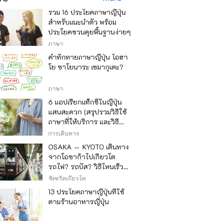
รวม 16 ประโยคภาษาญี่ปุ่น
สำหรับแนะนำตัว พร้อม
ประโยคชวนคุยพื้นฐานง่ายๆ
ภาษา
คำทักทายภาษาญี่ปุ่น โอฮา
โย ซาโยนาระ เซมากุเตะ?
ภาษา
6 แอปเรียกแท็กซี่ในญี่ปุ่น
แสนสะดวก (สรุปรวมวิธีใช้
ภาษาที่ให้บริการ และวิธี
ชำระเงิน)
การเดินทาง
OSAKA ⇔ KYOTO เดินทาง
จากโอซาก้าไปเกียวโต
รถไฟ? รถบัส? วิธีไหนเร็ว
วิธีไหนถูก
จังหวัดเกียวโต
13 ประโยคภาษาญี่ปุ่นที่ใช้
ตามร้านอาหารญี่ปุ่น