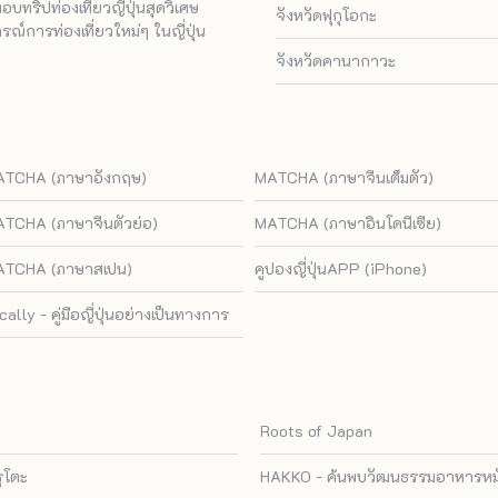
ทริปท่องเที่ยวญี่ปุ่นสุดวิเศษ
จังหวัดฟุกุโอกะ
ณ์การท่องเที่ยวใหม่ๆ ในญี่ปุ่น
จังหวัดคานากาวะ
TCHA (ภาษาอังกฤษ)
MATCHA (ภาษาจีนเต็มตัว)
TCHA (ภาษาจีนตัวย่อ)
MATCHA (ภาษาอินโดนีเซีย)
TCHA (ภาษาสเปน)
คูปองญี่ปุ่นAPP (iPhone)
cally - คู่มือญี่ปุ่นอย่างเป็นทางการ
Roots of Japan
รุโตะ
HAKKO - ค้นพบวัฒนธรรมอาหารหมัก