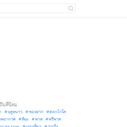
เป็นที่นิยม
ัก
ฤดูหนาว
ของฝาก
ฮอกไกโด
าพอากาศ
หิมะ
พาส
ฟรีพาส
tsuka tiger
แผนเที่ยว
ราเม็ง