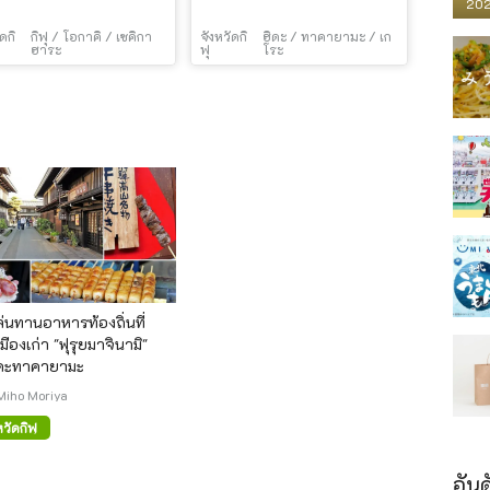
202
ดกิ
กิฟุ / โอกาคิ / เซคิกา
จังหวัดกิ
ฮิดะ / ทาคายามะ / เก
ฮาระ
ฟุ
โระ
เล่นทานอาหารท้องถิ่นที่
มืองเก่า "ฟุรุยมาจินามิ"
ิดะทาคายามะ
Miho Moriya
หวัดกิฟุ
อันด