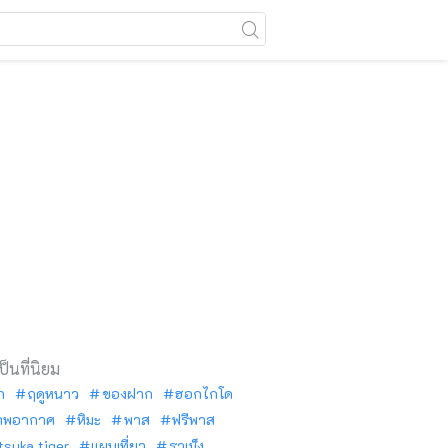
เป็นที่นิยม
ัก
ฤดูหนาว
ของฝาก
ฮอกไกโด
าพอากาศ
หิมะ
พาส
ฟรีพาส
tsuka tiger
แผนเที่ยว
ราเม็ง