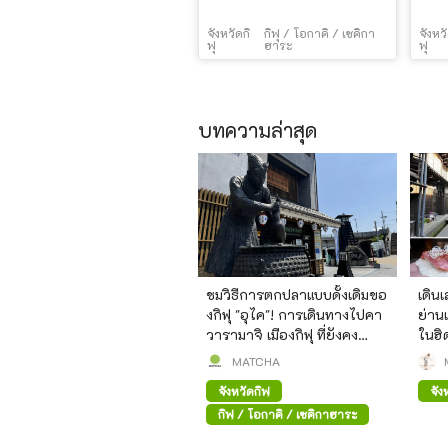
จังหวัดกิ
กิฟุ / โอกาคิ / เซคิกา
จังหวั
ฟุ
ฮาระ
ฟุ
บทความล่าสุด
ชมวิธีการตกปลาแบบดั้งเดิมขอ
เดิน
งกิฟุ "อุไค"! การเดินทางไปคา
ย่านเ
วารามาจิ เมืองกิฟุ ที่ยังคง
ในฮ
สภาพเมืองเก่าไว้
MATCHA
จังหวัดกิฟุ
จัง
กิฟุ / โอกาคิ / เซคิกาฮาระ