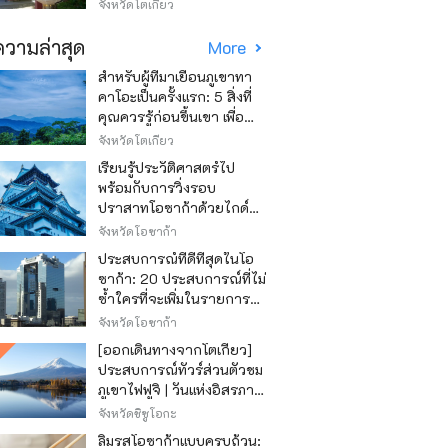
Asakusa)
จังหวัดโตเกียว
วามล่าสุด
More
สำหรับผู้ที่มาเยือนภูเขาทา
คาโอะเป็นครั้งแรก: 5 สิ่งที่
คุณควรรู้ก่อนขึ้นเขา เพื่อ
ให้การปีนเขาเป็นไปอย่าง
จังหวัดโตเกียว
สนุกสนาน
เรียนรู้ประวัติศาสตร์ไป
พร้อมกับการวิ่งรอบ
ปราสาทโอซาก้าด้วยไกด์
เสียง "วิ่ง วิ่ง เรียนรู้"
จังหวัดโอซาก้า
ประสบการณ์ที่ดีที่สุดในโอ
ซาก้า: 20 ประสบการณ์ที่ไม่
ซ้ำใครที่จะเพิ่มในรายการสิ่ง
ที่อยากทำในการเดินทาง
จังหวัดโอซาก้า
ของคุณ
[ออกเดินทางจากโตเกียว]
ประสบการณ์ทัวร์ส่วนตัวชม
ภูเขาไฟฟูจิ | วันแห่งอิสรภาพ
สุดหรู
จังหวัดชิซูโอกะ
ลิ้มรสโอซาก้าแบบครบถ้วน: