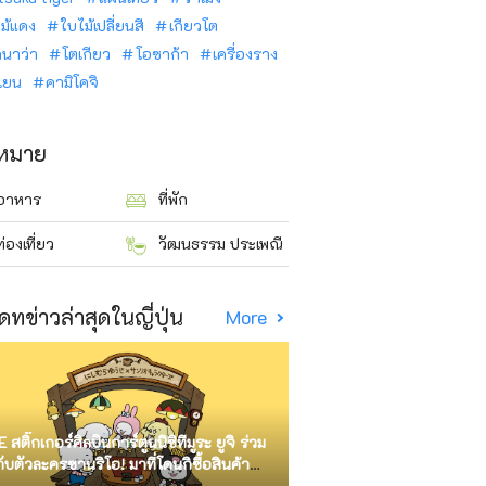
ม้แดง
ใบไม้เปลี่ยนสี
เกียวโต
ินาว่า
โตเกียว
โอซาก้า
เครื่องราง
นเยน
คามิโคจิ
าหมาย
อาหาร
ที่พัก
ท่องเที่ยว
วัฒนธรรม ประเพณี
ดทข่าวล่าสุดในญี่ปุ่น
More
E สติ๊กเกอร์ศิลปินการ์ตูนนิชิทีมูระ ยูจิ ร่วม
กับตัวละครซานริโอ! มาที่โดนกิซื้อสินค้า
ัด