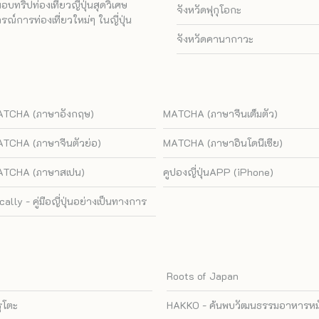
ทริปท่องเที่ยวญี่ปุ่นสุดวิเศษ
จังหวัดฟุกุโอกะ
ณ์การท่องเที่ยวใหม่ๆ ในญี่ปุ่น
จังหวัดคานากาวะ
TCHA (ภาษาอังกฤษ)
MATCHA (ภาษาจีนเต็มตัว)
TCHA (ภาษาจีนตัวย่อ)
MATCHA (ภาษาอินโดนีเซีย)
TCHA (ภาษาสเปน)
คูปองญี่ปุ่นAPP (iPhone)
cally - คู่มือญี่ปุ่นอย่างเป็นทางการ
Roots of Japan
รุโตะ
HAKKO - ค้นพบวัฒนธรรมอาหารหมัก