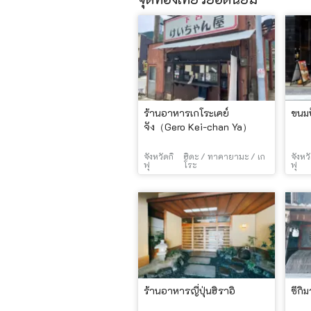
ร้านอาหารเกโระเคย์
ขนมป
จัง（Gero Kei-chan Ya）
จังหวัดกิ
ฮิดะ / ทาคายามะ / เก
จังหวั
ฟุ
โระ
ฟุ
ร้านอาหารญี่ปุ่นฮิราอิ
ซึกิ