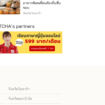
อาหารพิเศษที่คนท้องถิ่นชื่น
ชอบ
จังหวัดโอซาก้า
CHA's partners
จังหวัดโอซาก้า
จังหวัดฮอกไกโด