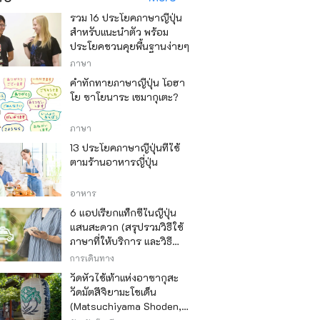
รวม 16 ประโยคภาษาญี่ปุ่น
สำหรับแนะนำตัว พร้อม
ประโยคชวนคุยพื้นฐานง่ายๆ
ภาษา
คำทักทายภาษาญี่ปุ่น โอฮา
โย ซาโยนาระ เซมากุเตะ?
ภาษา
13 ประโยคภาษาญี่ปุ่นที่ใช้
ตามร้านอาหารญี่ปุ่น
อาหาร
6 แอปเรียกแท็กซี่ในญี่ปุ่น
แสนสะดวก (สรุปรวมวิธีใช้
ภาษาที่ให้บริการ และวิธี
ชำระเงิน)
การเดินทาง
วัดหัวไช้เท้าแห่งอาซากุสะ
วัดมัตสึจิยามะโชเด็น
(Matsuchiyama Shoden,