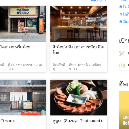
ใบไ
โอก
เงิ
เป้
ังแกงกะหรี่เกโระ
ฮักโกะโกฮัง (อาหารหมัก) มิโต
โนะ
ดกิ
ฮิดะ / ทาคายามะ / เก
จังหวัดกิ
กิฟุ / โอกาคิ / เซคิกา
โระ
ฟุ
ฮาระ
อัพเ
LIN
มาจิ ชายะ
ซูซูยะ (Suzuya Restaurant)
มือ
จำก