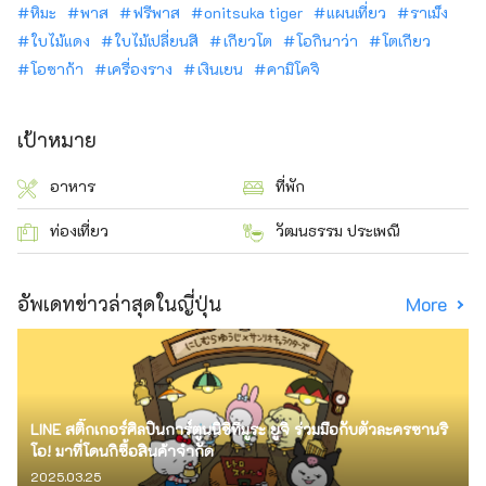
หิมะ
พาส
ฟรีพาส
onitsuka tiger
แผนเที่ยว
ราเม็ง
ใบไม้แดง
ใบไม้เปลี่ยนสี
เกียวโต
โอกินาว่า
โตเกียว
โอซาก้า
เครื่องราง
เงินเยน
คามิโคจิ
เป้าหมาย
อาหาร
ที่พัก
ท่องเที่ยว
วัฒนธรรม ประเพณี
อัพเดทข่าวล่าสุดในญี่ปุ่น
More
LINE สติ๊กเกอร์ศิลปินการ์ตูนนิชิทีมูระ ยูจิ ร่วมมือกับตัวละครซานริ
โอ! มาที่โดนกิซื้อสินค้าจำกัด
2025.03.25