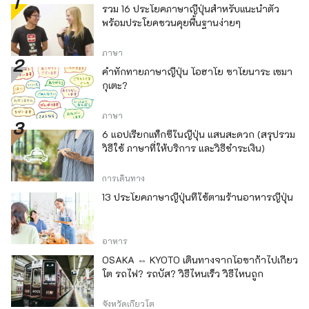
รวม 16 ประโยคภาษาญี่ปุ่นสำหรับแนะนำตัว
พร้อมประโยคชวนคุยพื้นฐานง่ายๆ
ภาษา
คำทักทายภาษาญี่ปุ่น โอฮาโย ซาโยนาระ เซมา
กุเตะ?
ภาษา
6 แอปเรียกแท็กซี่ในญี่ปุ่น แสนสะดวก (สรุปรวม
วิธีใช้ ภาษาที่ให้บริการ และวิธีชำระเงิน)
การเดินทาง
13 ประโยคภาษาญี่ปุ่นที่ใช้ตามร้านอาหารญี่ปุ่น
อาหาร
OSAKA ⇔ KYOTO เดินทางจากโอซาก้าไปเกียว
โต รถไฟ? รถบัส? วิธีไหนเร็ว วิธีไหนถูก
จังหวัดเกียวโต