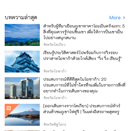
บทความล่าสุด
More
สำหรับผู้ที่มาเยือนภูเขาทาคาโอะเป็นครั้งแรก: 5
สิ่งที่คุณควรรู้ก่อนขึ้นเขา เพื่อให้การปีนเขาเป็น
ไปอย่างสนุกสนาน
จังหวัดโตเกียว
เรียนรู้ประวัติศาสตร์ไปพร้อมกับการวิ่งรอบ
ปราสาทโอซาก้าด้วยไกด์เสียง "วิ่ง วิ่ง เรียนรู้"
จังหวัดโอซาก้า
ประสบการณ์ที่ดีที่สุดในโอซาก้า: 20
ประสบการณ์ที่ไม่ซ้ำใครที่จะเพิ่มในรายการสิ่งที่
อยากทำในการเดินทางของคุณ
จังหวัดโอซาก้า
[ออกเดินทางจากโตเกียว] ประสบการณ์ทัวร์
ส่วนตัวชมภูเขาไฟฟูจิ | วันแห่งอิสรภาพสุดหรู
จังหวัดชิซูโอกะ