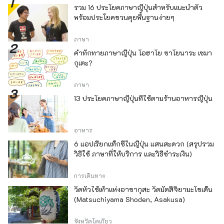
รวม 16 ประโยคภาษาญี่ปุ่นสำหรับแนะนำตัว
พร้อมประโยคชวนคุยพื้นฐานง่ายๆ
ภาษา
คำทักทายภาษาญี่ปุ่น โอฮาโย ซาโยนาระ เซมา
กุเตะ?
ภาษา
13 ประโยคภาษาญี่ปุ่นที่ใช้ตามร้านอาหารญี่ปุ่น
อาหาร
6 แอปเรียกแท็กซี่ในญี่ปุ่น แสนสะดวก (สรุปรวม
วิธีใช้ ภาษาที่ให้บริการ และวิธีชำระเงิน)
การเดินทาง
วัดหัวไช้เท้าแห่งอาซากุสะ วัดมัตสึจิยามะโชเด็น
(Matsuchiyama Shoden, Asakusa)
จังหวัดโตเกียว