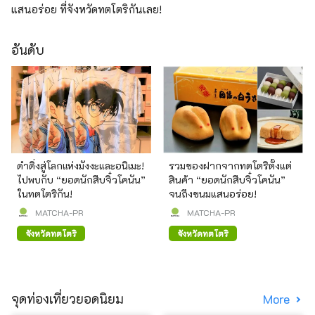
แสนอร่อย ที่จังหวัดทตโตริกันเลย!
อันดับ
ดำดิ่งสู่โลกแห่งมังงะและอนิเมะ!
รวมของฝากจากทตโตริตั้งแต่
ไปพบกับ “ยอดนักสืบจิ๋วโคนัน”
สินค้า “ยอดนักสืบจิ๋วโคนัน”
ในทตโตริกัน!
จนถึงขนมแสนอร่อย!
MATCHA-PR
MATCHA-PR
จังหวัดทตโตริ
จังหวัดทตโตริ
จุดท่องเที่ยวยอดนิยม
More