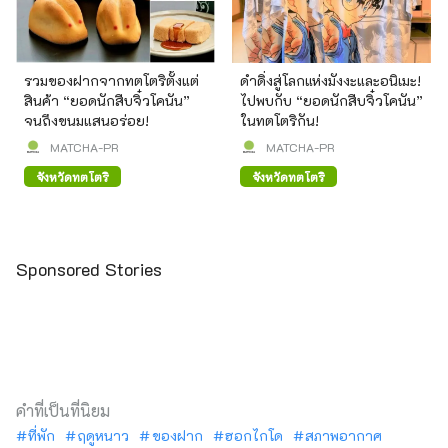
รวมของฝากจากทตโตริตั้งแต่
ดำดิ่งสู่โลกแห่งมังงะและอนิเมะ!
สินค้า “ยอดนักสืบจิ๋วโคนัน”
ไปพบกับ “ยอดนักสืบจิ๋วโคนัน”
จนถึงขนมแสนอร่อย!
ในทตโตริกัน!
MATCHA-PR
MATCHA-PR
จังหวัดทตโตริ
จังหวัดทตโตริ
Sponsored Stories
คำที่เป็นที่นิยม
ที่พัก
ฤดูหนาว
ของฝาก
ฮอกไกโด
สภาพอากาศ