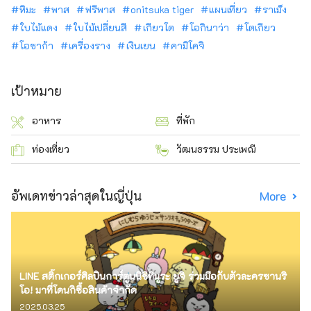
หิมะ
พาส
ฟรีพาส
onitsuka tiger
แผนเที่ยว
ราเม็ง
ใบไม้แดง
ใบไม้เปลี่ยนสี
เกียวโต
โอกินาว่า
โตเกียว
โอซาก้า
เครื่องราง
เงินเยน
คามิโคจิ
เป้าหมาย
อาหาร
ที่พัก
ท่องเที่ยว
วัฒนธรรม ประเพณี
อัพเดทข่าวล่าสุดในญี่ปุ่น
More
LINE สติ๊กเกอร์ศิลปินการ์ตูนนิชิทีมูระ ยูจิ ร่วมมือกับตัวละครซานริ
โอ! มาที่โดนกิซื้อสินค้าจำกัด
2025.03.25