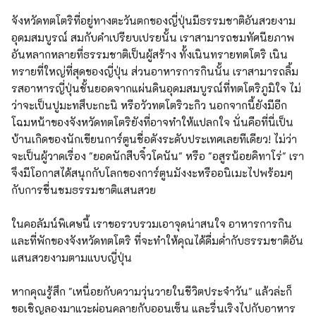
จังหวัดทตโตริที่อยู่ทางตะวันตกของญี่ปุ่นมีธรรมชาติอันสวยงาม
อุดมสมบูรณ์ สมกับคำเปรียบเปรยนั้น เราสามารถชมทัศนียภาพ
อันหลากหลายที่ธรรมชาติเป็นผู้สร้าง ทั้งเนินทรายทตโตริ เนิน
ทรายที่ใหญ่ที่สุดของญี่ปุ่น ส่วนอาหารการกินนั้น เราสามารถลิ้ม
รสอาหารญี่ปุ่นชั้นยอดจากแผ่นดินอุดมสมบูรณ์ที่ทตโตริภูมิใจ ไม่
ว่าจะเป็นปูมะทสึบะกะนิ หรือวัวทตโตริวะกิว นอกจากนี้ยังมีอีก
โฉมหน้าของจังหวัดทตโตริยังที่อาจทำให้แปลกใจ นั่นคือที่นี่เป็น
บ้านเกิดของนักเขียนการ์ตูนชื่อดังระดับประเทศเลยทีเดียว! ไม่ว่า
จะเป็นผู้วาดเรื่อง "ยอดนักสืบจิ๋วโคนัน" หรือ "อสูรน้อยคิทาโร่" เรา
จึงมีโอกาสได้สนุกกับโลกของการ์ตูนมังงะหรืออนิเมะไปพร้อมๆ
กับการชื่นชมธรรมชาติแสนสวย
ในคอลัมน์พิเศษนี้ เราขอรวบรวมเอาจุดน่าสนใจ อาหารการกิน
และที่พักของจังหวัดทตโตริ ที่จะทำให้คุณได้ดื่มด่ำกับธรรมชาติอัน
แสนสวยงามตามแบบญี่ปุ่น
หากคุณรู้สึก "เหนื่อยกับความวุ่นวายในชีวิตประจำวัน" แล้วล่ะก็
ขอเชิญลองมาแวะผ่อนคลายกับออนเซ็น และรื่นเริงไปกับอาหาร