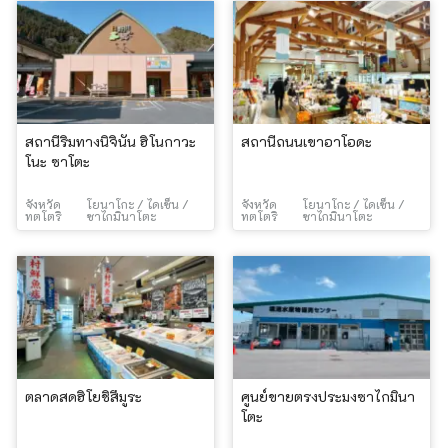
สถานีริมทางนิจินัน ฮิโนกาวะ
สถานีถนนเขาอาโอดะ
โนะ ซาโตะ
จังหวัด
โยนาโกะ / ไดเซ็น /
จังหวัด
โยนาโกะ / ไดเซ็น /
ทตโตริ
ซาไกมินาโตะ
ทตโตริ
ซาไกมินาโตะ
ตลาดสดฮิโยชิสึมูระ
ศูนย์ขายตรงประมงซาไกมินา
โตะ