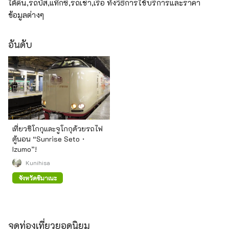
ใต้ดิน,รถบัส,แท๊กซี่,รถเช่า,เรือ ทั้งวิธีการใช้บริการและราคา
ข้อมูลต่างๆ
อันดับ
เที่ยวชิโกกุและจูโกกุด้วยรถไฟ
ตู้นอน “Sunrise Seto・
Izumo”!
Kunihisa
จังหวัดชิมาเนะ
จุดท่องเที่ยวยอดนิยม