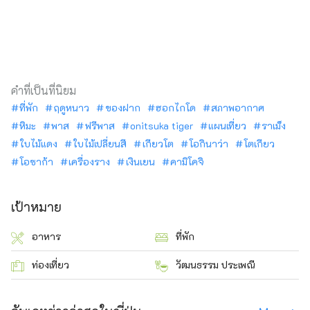
คำที่เป็นที่นิยม
ที่พัก
ฤดูหนาว
ของฝาก
ฮอกไกโด
สภาพอากาศ
หิมะ
พาส
ฟรีพาส
onitsuka tiger
แผนเที่ยว
ราเม็ง
ใบไม้แดง
ใบไม้เปลี่ยนสี
เกียวโต
โอกินาว่า
โตเกียว
โอซาก้า
เครื่องราง
เงินเยน
คามิโคจิ
เป้าหมาย
อาหาร
ที่พัก
ท่องเที่ยว
วัฒนธรรม ประเพณี