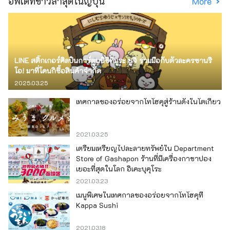
อัพเดทข่าวล่าสุดในญี่ปุ่น
More
LINE สติ๊กเกอร์ศิลปินการ์ตูนนิชิทีมูระ ยูจิ ร่วมมือกับตัวละครซานริ
โอ! มาที่โดนกิซื้อสินค้าจำกัด
2025.03.25
เทศกาลของอร่อยจากโทโฮคุสู่ร้านดังในโตเกียว
2021.03.25
เตรียมเหรียญไปละลายทรัพย์ใน Department
Store of Gashapon ร้านที่มีเครื่องกาชาปอง
เยอะที่สุดในโลก อิเคะบุคุโระ
2021.03.23
เมนูพิเศษในเทศกาลของอร่อยจากโทโฮคุที่
Kappa Sushi
2021.03.18