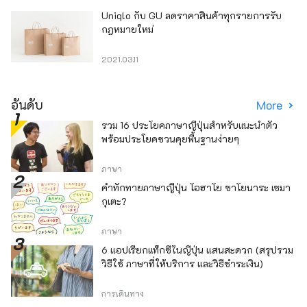
Uniqlo กับ GU ลดราคาสินค้าทุกรายการรับ
กฎหมายใหม่
2021.03.11
อันดับ
More
รวม 16 ประโยคภาษาญี่ปุ่นสำหรับแนะนำตัว
พร้อมประโยคชวนคุยพื้นฐานง่ายๆ
ภาษา
คำทักทายภาษาญี่ปุ่น โอฮาโย ซาโยนาระ เซมา
กุเตะ?
ภาษา
6 แอปเรียกแท็กซี่ในญี่ปุ่น แสนสะดวก (สรุปรวม
วิธีใช้ ภาษาที่ให้บริการ และวิธีชำระเงิน)
การเดินทาง