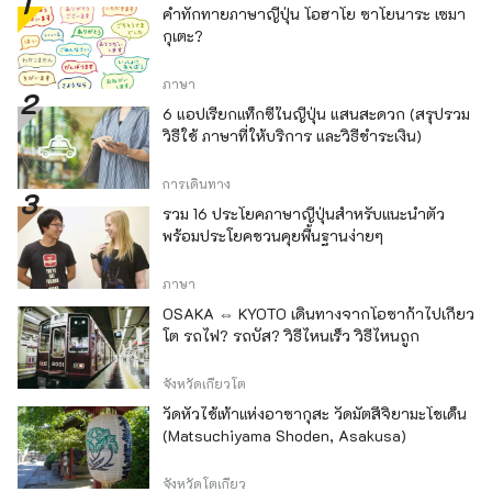
คำทักทายภาษาญี่ปุ่น โอฮาโย ซาโยนาระ เซมา
กุเตะ?
ภาษา
6 แอปเรียกแท็กซี่ในญี่ปุ่น แสนสะดวก (สรุปรวม
วิธีใช้ ภาษาที่ให้บริการ และวิธีชำระเงิน)
การเดินทาง
รวม 16 ประโยคภาษาญี่ปุ่นสำหรับแนะนำตัว
พร้อมประโยคชวนคุยพื้นฐานง่ายๆ
ภาษา
OSAKA ⇔ KYOTO เดินทางจากโอซาก้าไปเกียว
โต รถไฟ? รถบัส? วิธีไหนเร็ว วิธีไหนถูก
จังหวัดเกียวโต
วัดหัวไช้เท้าแห่งอาซากุสะ วัดมัตสึจิยามะโชเด็น
(Matsuchiyama Shoden, Asakusa)
จังหวัดโตเกียว