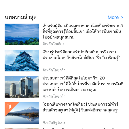
บทความล่าสุด
More
สำหรับผู้ที่มาเยือนภูเขาทาคาโอะเป็นครั้งแรก: 5
สิ่งที่คุณควรรู้ก่อนขึ้นเขา เพื่อให้การปีนเขาเป็น
ไปอย่างสนุกสนาน
จังหวัดโตเกียว
เรียนรู้ประวัติศาสตร์ไปพร้อมกับการวิ่งรอบ
ปราสาทโอซาก้าด้วยไกด์เสียง "วิ่ง วิ่ง เรียนรู้"
จังหวัดโอซาก้า
ประสบการณ์ที่ดีที่สุดในโอซาก้า: 20
ประสบการณ์ที่ไม่ซ้ำใครที่จะเพิ่มในรายการสิ่งที่
อยากทำในการเดินทางของคุณ
จังหวัดโอซาก้า
[ออกเดินทางจากโตเกียว] ประสบการณ์ทัวร์
ส่วนตัวชมภูเขาไฟฟูจิ | วันแห่งอิสรภาพสุดหรู
จังหวัดชิซูโอกะ