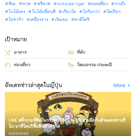
หิมะ
พาส
ฟรีพาส
onitsuka tiger
แผนเที่ยว
ราเม็ง
ใบไม้แดง
ใบไม้เปลี่ยนสี
เกียวโต
โอกินาว่า
โตเกียว
โอซาก้า
เครื่องราง
เงินเยน
คามิโคจิ
เป้าหมาย
อาหาร
ที่พัก
ท่องเที่ยว
วัฒนธรรม ประเพณี
อัพเดทข่าวล่าสุดในญี่ปุ่น
More
LINE สติ๊กเกอร์ศิลปินการ์ตูนนิชิทีมูระ ยูจิ ร่วมมือกับตัวละครซานริ
โอ! มาที่โดนกิซื้อสินค้าจำกัด
2025.03.25