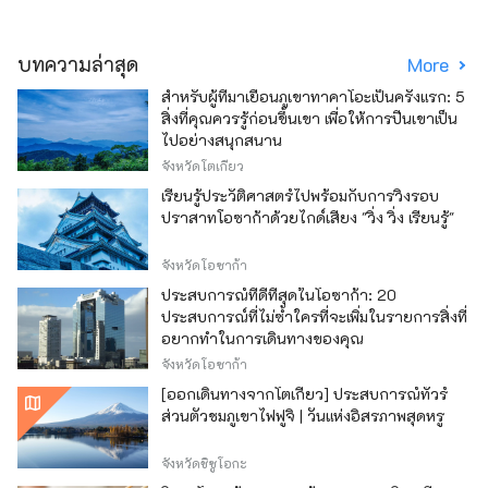
บทความล่าสุด
More
สำหรับผู้ที่มาเยือนภูเขาทาคาโอะเป็นครั้งแรก: 5
สิ่งที่คุณควรรู้ก่อนขึ้นเขา เพื่อให้การปีนเขาเป็น
ไปอย่างสนุกสนาน
จังหวัดโตเกียว
เรียนรู้ประวัติศาสตร์ไปพร้อมกับการวิ่งรอบ
ปราสาทโอซาก้าด้วยไกด์เสียง "วิ่ง วิ่ง เรียนรู้"
จังหวัดโอซาก้า
ประสบการณ์ที่ดีที่สุดในโอซาก้า: 20
ประสบการณ์ที่ไม่ซ้ำใครที่จะเพิ่มในรายการสิ่งที่
อยากทำในการเดินทางของคุณ
จังหวัดโอซาก้า
[ออกเดินทางจากโตเกียว] ประสบการณ์ทัวร์
ส่วนตัวชมภูเขาไฟฟูจิ | วันแห่งอิสรภาพสุดหรู
จังหวัดชิซูโอกะ