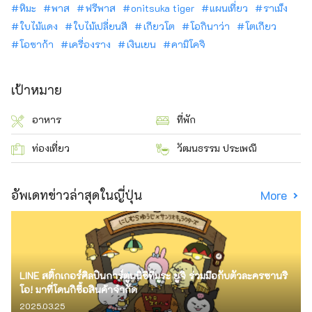
หิมะ
พาส
ฟรีพาส
onitsuka tiger
แผนเที่ยว
ราเม็ง
ใบไม้แดง
ใบไม้เปลี่ยนสี
เกียวโต
โอกินาว่า
โตเกียว
โอซาก้า
เครื่องราง
เงินเยน
คามิโคจิ
เป้าหมาย
อาหาร
ที่พัก
ท่องเที่ยว
วัฒนธรรม ประเพณี
อัพเดทข่าวล่าสุดในญี่ปุ่น
More
LINE สติ๊กเกอร์ศิลปินการ์ตูนนิชิทีมูระ ยูจิ ร่วมมือกับตัวละครซานริ
โอ! มาที่โดนกิซื้อสินค้าจำกัด
2025.03.25