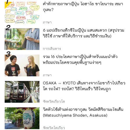
คำทักทายภาษาญี่ปุ่น โอฮาโย ซาโยนาระ เซมา
กุเตะ?
ภาษา
6 แอปเรียกแท็กซี่ในญี่ปุ่น แสนสะดวก (สรุปรวม
วิธีใช้ ภาษาที่ให้บริการ และวิธีชำระเงิน)
การเดินทาง
รวม 16 ประโยคภาษาญี่ปุ่นสำหรับแนะนำตัว
พร้อมประโยคชวนคุยพื้นฐานง่ายๆ
ภาษา
OSAKA ⇔ KYOTO เดินทางจากโอซาก้าไปเกียว
โต รถไฟ? รถบัส? วิธีไหนเร็ว วิธีไหนถูก
จังหวัดเกียวโต
วัดหัวไช้เท้าแห่งอาซากุสะ วัดมัตสึจิยามะโชเด็น
(Matsuchiyama Shoden, Asakusa)
จังหวัดโตเกียว