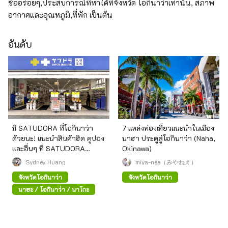
ชื่ออร่อยๆ,ประสบการณ์ที่หาได้ที่จังหวัด โอกินาว่าเท่านั้น, สภาพ
อากาศและอุณหภูมิ,ที่พัก เป็นต้น
อันดับ
มี SATUDORA ที่โอกินาว่า
7 แหล่งท่องเที่ยวแนะนำในเมือง
ด้วยนะ! แนะนำสินค้าฮิต คูปอง
นาฮา ประตูสู่โอกินาว่า (Naha,
และอื่นๆ ที่ SATUDORA
Okinawa)
Okinawa Kokusai-Dori Store
Sydney Huang
miya-nee（みやねえ）
จังหวัดโอกินาว่า
จังหวัดโอกินาว่า
นาฮะ / โอกินาว่า / นาโกะ