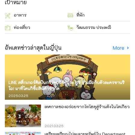
เป้าหมาย
อาหาร
ที่พัก
ท่องเที่ยว
วัฒนธรรม ประเพณี
อัพเดทข่าวล่าสุดในญี่ปุ่น
More
LINE สติ๊กเกอร์ศิลปินการ์ตูนนิชิทีมูระ ยูจิ ร่วมมือกับตัวละครซานริ
โอ! มาที่โดนกิซื้อสินค้าจำกัด
2025.03.25
เทศกาลของอร่อยจากโทโฮคุสู่ร้านดังในโตเกียว
2021.03.25
เตรียมเหรียญไปละลายทรัพย์ใน Department