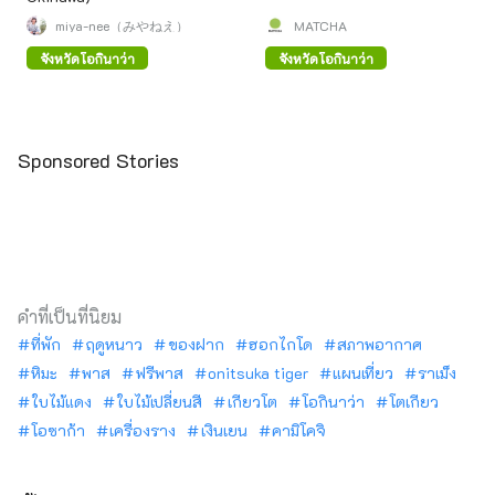
miya-nee（みやねえ）
MATCHA
จังหวัดโอกินาว่า
จังหวัดโอกินาว่า
Sponsored Stories
คำที่เป็นที่นิยม
ที่พัก
ฤดูหนาว
ของฝาก
ฮอกไกโด
สภาพอากาศ
หิมะ
พาส
ฟรีพาส
onitsuka tiger
แผนเที่ยว
ราเม็ง
ใบไม้แดง
ใบไม้เปลี่ยนสี
เกียวโต
โอกินาว่า
โตเกียว
โอซาก้า
เครื่องราง
เงินเยน
คามิโคจิ