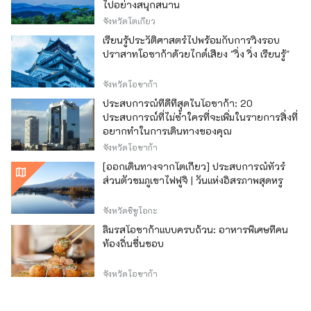
ไปอย่างสนุกสนาน
จังหวัดโตเกียว
เรียนรู้ประวัติศาสตร์ไปพร้อมกับการวิ่งรอบ
ปราสาทโอซาก้าด้วยไกด์เสียง "วิ่ง วิ่ง เรียนรู้"
จังหวัดโอซาก้า
ประสบการณ์ที่ดีที่สุดในโอซาก้า: 20
ประสบการณ์ที่ไม่ซ้ำใครที่จะเพิ่มในรายการสิ่งที่
อยากทำในการเดินทางของคุณ
จังหวัดโอซาก้า
[ออกเดินทางจากโตเกียว] ประสบการณ์ทัวร์
ส่วนตัวชมภูเขาไฟฟูจิ | วันแห่งอิสรภาพสุดหรู
จังหวัดชิซูโอกะ
ลิ้มรสโอซาก้าแบบครบถ้วน: อาหารพิเศษที่คน
ท้องถิ่นชื่นชอบ
จังหวัดโอซาก้า