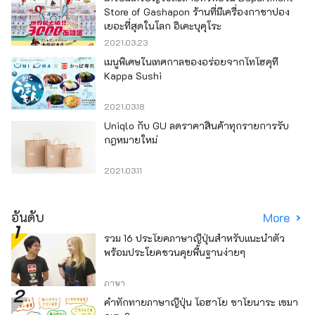
Store of Gashapon ร้านที่มีเครื่องกาชาปอง
เยอะที่สุดในโลก อิเคะบุคุโระ
2021.03.23
เมนูพิเศษในเทศกาลของอร่อยจากโทโฮคุที่
Kappa Sushi
2021.03.18
Uniqlo กับ GU ลดราคาสินค้าทุกรายการรับ
กฎหมายใหม่
2021.03.11
อันดับ
More
รวม 16 ประโยคภาษาญี่ปุ่นสำหรับแนะนำตัว
พร้อมประโยคชวนคุยพื้นฐานง่ายๆ
ภาษา
คำทักทายภาษาญี่ปุ่น โอฮาโย ซาโยนาระ เซมา