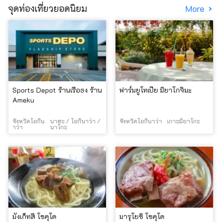
จุดท่องเที่ยวยอดนิยม
More
Sports Depot ร้านเรือธง ร้าน
ฟาร์มยูโทเปีย มิยาโกจิมะ
Ameku
จังหวัดโอกิน
นาฮะ / โอกินาว่า /
จังหวัดโอกินาว่า
เกาะมิยาโกะ
าว่า
นาโกะ
มังเก็ทสึ โชคุโด
มารุโยชิ โชคุโด