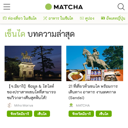
ท่องเที่ยว ในเซ็นได
อาหาร ในเซ็นได
คูปอง
อัพเดทญี่ปุ่น
เซ็นได
บทความล่าสุด
【จ.มิยางิ】ข้อมูล & ไฮไลท์
21 ที่เที่ยวทั่วเซนได พร้อมการ
ของปราสาทเซนไดที่สามารถ
เดินทาง อาหาร งานเทศกาล
ชมวิวกลางคืนสุดฟินได้!
(Sendai)
Miho Moriya
MATCHA
จังหวัดมิยางิ
เซ็นได
จังหวัดมิยางิ
เซ็นได