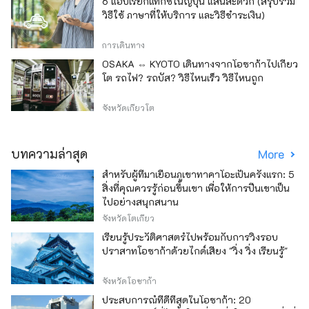
6 แอปเรียกแท็กซี่ในญี่ปุ่น แสนสะดวก (สรุปรวม
วิธีใช้ ภาษาที่ให้บริการ และวิธีชำระเงิน)
การเดินทาง
OSAKA ⇔ KYOTO เดินทางจากโอซาก้าไปเกียว
โต รถไฟ? รถบัส? วิธีไหนเร็ว วิธีไหนถูก
จังหวัดเกียวโต
บทความล่าสุด
More
สำหรับผู้ที่มาเยือนภูเขาทาคาโอะเป็นครั้งแรก: 5
สิ่งที่คุณควรรู้ก่อนขึ้นเขา เพื่อให้การปีนเขาเป็น
ไปอย่างสนุกสนาน
จังหวัดโตเกียว
เรียนรู้ประวัติศาสตร์ไปพร้อมกับการวิ่งรอบ
ปราสาทโอซาก้าด้วยไกด์เสียง "วิ่ง วิ่ง เรียนรู้"
จังหวัดโอซาก้า
ประสบการณ์ที่ดีที่สุดในโอซาก้า: 20