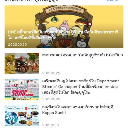
LINE สติ๊กเกอร์ศิลปินการ์ตูนนิชิทีมูระ ยูจิ ร่วมมือกับตัวละครซานริ
โอ! มาที่โดนกิซื้อสินค้าจำกัด
2025.03.25
เทศกาลของอร่อยจากโทโฮคุสู่ร้านดังในโตเกียว
2021.03.25
เตรียมเหรียญไปละลายทรัพย์ใน Department
Store of Gashapon ร้านที่มีเครื่องกาชาปอง
เยอะที่สุดในโลก อิเคะบุคุโระ
2021.03.23
เมนูพิเศษในเทศกาลของอร่อยจากโทโฮคุที่
Kappa Sushi
2021.03.18