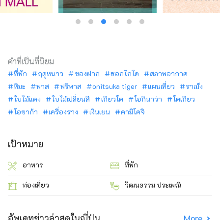
คำที่เป็นที่นิยม
ที่พัก
ฤดูหนาว
ของฝาก
ฮอกไกโด
สภาพอากาศ
หิมะ
พาส
ฟรีพาส
onitsuka tiger
แผนเที่ยว
ราเม็ง
ใบไม้แดง
ใบไม้เปลี่ยนสี
เกียวโต
โอกินาว่า
โตเกียว
โอซาก้า
เครื่องราง
เงินเยน
คามิโคจิ
เป้าหมาย
อาหาร
ที่พัก
ท่องเที่ยว
วัฒนธรรม ประเพณี
อัพเดทข่าวล่าสุดในญี่ปุ่น
More