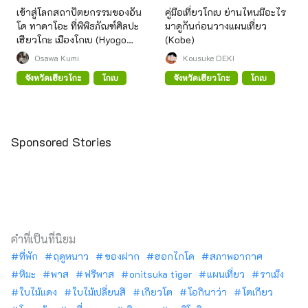
เข้าสู่โลกสถาปัตยกรรมของอัน
คู่มือเที่ยวโกเบ ย่านไหนมีอะไร
โด ทาดาโอะ ที่พิพิธภัณฑ์ศิลปะ
มาดูกันก่อนวางแผนเที่ยว
เฮียวโกะ เมืองโกเบ (Hyogo
(Kobe)
Prefectural Museum of Art)
Osawa Kumi
Kousuke DEKI
จังหวัดเฮียวโกะ
โกเบ
จังหวัดเฮียวโกะ
โกเบ
Sponsored Stories
คำที่เป็นที่นิยม
ที่พัก
ฤดูหนาว
ของฝาก
ฮอกไกโด
สภาพอากาศ
หิมะ
พาส
ฟรีพาส
onitsuka tiger
แผนเที่ยว
ราเม็ง
ใบไม้แดง
ใบไม้เปลี่ยนสี
เกียวโต
โอกินาว่า
โตเกียว