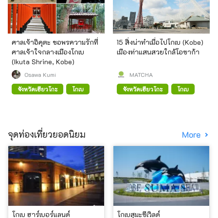
ศาลเจ้าอิคุตะ ขอพรความรักที่
15 สิ่งน่าทำเมื่อไปโกเบ (Kobe)
ศาลเจ้าใจกลางเมืองโกเบ
เมืองท่าแสนสวยใกล้โอซาก้า
(Ikuta Shrine, Kobe)
Osawa Kumi
MATCHA
จังหวัดเฮียวโกะ
โกเบ
จังหวัดเฮียวโกะ
โกเบ
จุดท่องเที่ยวยอดนิยม
More
โกเบ ฮาร์เบอร์แลนด์
โกเบสุมะซีเวิลด์