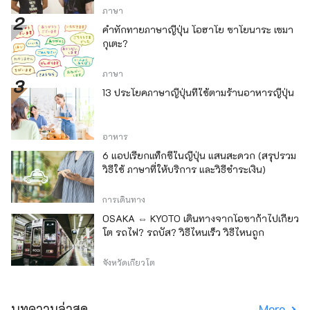
ภาษา
คำทักทายภาษาญี่ปุ่น โอฮาโย ซาโยนาระ เซมา
กุเตะ?
ภาษา
13 ประโยคภาษาญี่ปุ่นที่ใช้ตามร้านอาหารญี่ปุ่น
อาหาร
6 แอปเรียกแท็กซี่ในญี่ปุ่น แสนสะดวก (สรุปรวม
วิธีใช้ ภาษาที่ให้บริการ และวิธีชำระเงิน)
การเดินทาง
OSAKA ⇔ KYOTO เดินทางจากโอซาก้าไปเกียว
โต รถไฟ? รถบัส? วิธีไหนเร็ว วิธีไหนถูก
จังหวัดเกียวโต
บทความล่าสุด
More