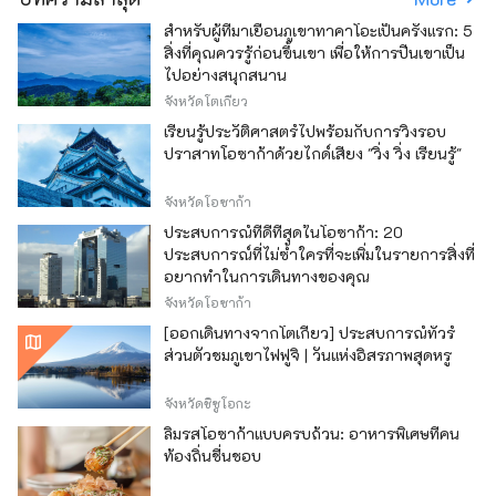
สำหรับผู้ที่มาเยือนภูเขาทาคาโอะเป็นครั้งแรก: 5
สิ่งที่คุณควรรู้ก่อนขึ้นเขา เพื่อให้การปีนเขาเป็น
ไปอย่างสนุกสนาน
จังหวัดโตเกียว
เรียนรู้ประวัติศาสตร์ไปพร้อมกับการวิ่งรอบ
ปราสาทโอซาก้าด้วยไกด์เสียง "วิ่ง วิ่ง เรียนรู้"
จังหวัดโอซาก้า
ประสบการณ์ที่ดีที่สุดในโอซาก้า: 20
ประสบการณ์ที่ไม่ซ้ำใครที่จะเพิ่มในรายการสิ่งที่
อยากทำในการเดินทางของคุณ
จังหวัดโอซาก้า
[ออกเดินทางจากโตเกียว] ประสบการณ์ทัวร์
ส่วนตัวชมภูเขาไฟฟูจิ | วันแห่งอิสรภาพสุดหรู
จังหวัดชิซูโอกะ
ลิ้มรสโอซาก้าแบบครบถ้วน: อาหารพิเศษที่คน
ท้องถิ่นชื่นชอบ