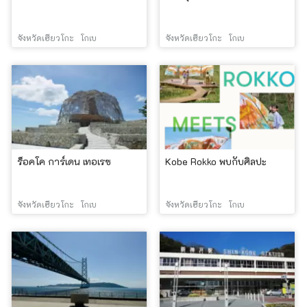
จังหวัดเฮียวโกะ
โกเบ
จังหวัดเฮียวโกะ
โกเบ
ร็อคโค การ์เดน เทอเรซ
Kobe Rokko พบกับศิลปะ
จังหวัดเฮียวโกะ
โกเบ
จังหวัดเฮียวโกะ
โกเบ