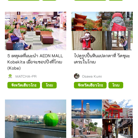
5 เหตุผลที่แนะนำ AEON MALL
ไปดูรูปปั้นหินแปลกตาที่ วัดซุมะ
Kobekita เมื่อจะชอปปิงที่โกเบ
เดระในโกเบ
(Kobe)
MATCHA-PR
Osawa Kumi
จังหวัดเฮียวโกะ
โกเบ
จังหวัดเฮียวโกะ
โกเบ