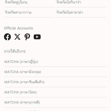
จังหวัดฟุกุโอกะ
จังหวัดโอกินาว่า
จังหวัดคานากาวะ
จังหวัดโอคายาม่า
Official Accounts
การให้บริการ
MATCHA (ภาษาญี่ปุ่น)
MATCHA (ภาษาอังกฤษ)
MATCHA (ภาษาจีนเต็มตัว)
MATCHA (ภาษาไทย)
MATCHA (ภาษาเกาหลี)