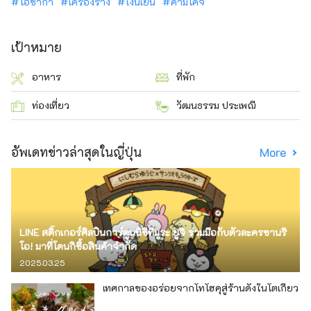
โอซาก้า
เครื่องราง
เงินเยน
คามิโคจิ
เป้าหมาย
อาหาร
ที่พัก
ท่องเที่ยว
วัฒนธรรม ประเพณี
อัพเดทข่าวล่าสุดในญี่ปุ่น
More
LINE สติ๊กเกอร์ศิลปินการ์ตูนนิชิทีมูระ ยูจิ ร่วมมือกับตัวละครซานริ
โอ! มาที่โดนกิซื้อสินค้าจำกัด
2025.03.25
เทศกาลของอร่อยจากโทโฮคุสู่ร้านดังในโตเกียว