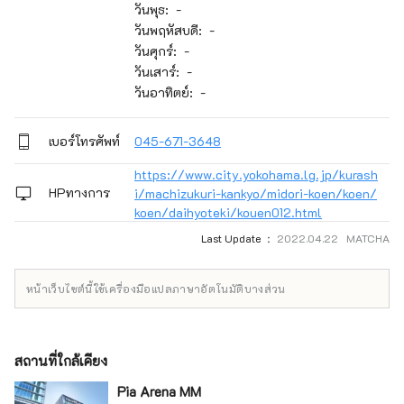
วันพุธ: -
วันพฤหัสบดี: -
วันศุกร์: -
วันเสาร์: -
วันอาทิตย์: -
เบอร์โทรศัพท์
045-671-3648
https://www.city.yokohama.lg.jp/kurash
HPทางการ
i/machizukuri-kankyo/midori-koen/koen/
koen/daihyoteki/kouen012.html
Last Update ：
2022.04.22 MATCHA
หน้าเว็บไซต์นี้ใช้เครื่องมือแปลภาษาอัตโนมัติบางส่วน
สถานที่ใกล้เคียง
Pia Arena MM