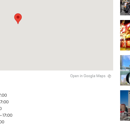
Open in Google Maps
7:00
17:00
0
0～17:00
:00