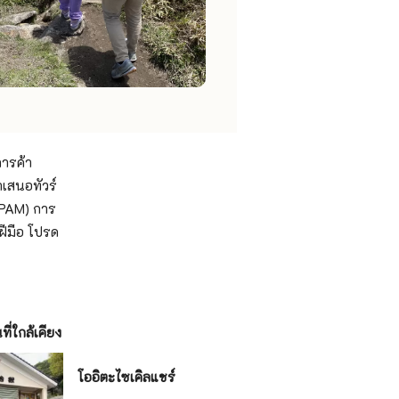
การค้า
ำเสนอทัวร์
(OPAM) การ
ฝีมือ โปรด
ี่ใกล้เคียง
โออิตะไซเคิลแชร์