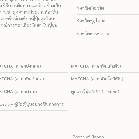
 วิธีการเดินทาง และตัวอย่างเส้น
จังหวัดเกียวโต
ทางการล่าสุดจากหน่วยงานท้องถิ่น
ทริปท่องเที่ยวญี่ปุ่นสุดวิเศษ
จังหวัดฟุกุโอกะ
ณ์การท่องเที่ยวใหม่ๆ ในญี่ปุ่น
จังหวัดคานากาวะ
TCHA (ภาษาอังกฤษ)
MATCHA (ภาษาจีนเต็มตัว)
TCHA (ภาษาจีนตัวย่อ)
MATCHA (ภาษาอินโดนีเซีย)
TCHA (ภาษาสเปน)
คูปองญี่ปุ่นAPP (iPhone)
cally - คู่มือญี่ปุ่นอย่างเป็นทางการ
Roots of Japan