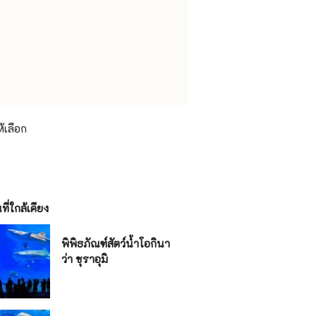
้เลือก
ี่ใกล้เคียง
พิพิธภัณฑ์สัตว์น้ำโอกินา
ว่า ชุราอุมิ