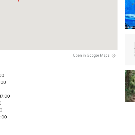
Open in Google Maps
:00
:00
17:00
0
00
7:00