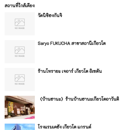
สถานที่ใกล้เคียง
วัดนิชิฮงกันจิ
Saryo FUKUCHA สาขาสถานีเกียวโต
ร้านโทรายะ เจอาร์ เกียวโต อิเซตัน
《บ้านฮานะ》ร้านบ้านฮานะเกียวโตอาวันติ
โรงแรมเคฮัง เกียวโต แกรนด์