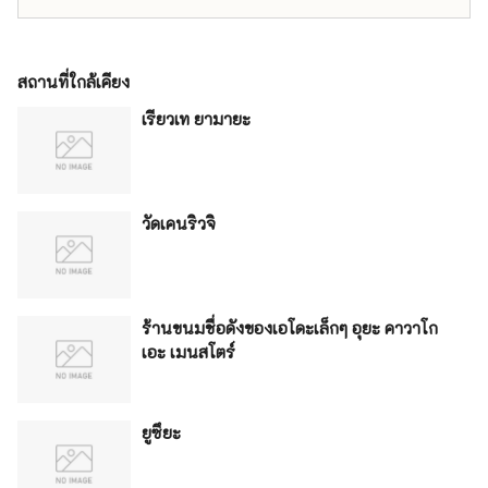
สถานที่ใกล้เคียง
เรียวเท ยามายะ
วัดเคนริวจิ
ร้านขนมชื่อดังของเอโดะเล็กๆ อุยะ คาวาโก
เอะ เมนสโตร์
ยูซึยะ