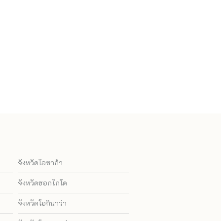
จังหวัดโอซาก้า
จังหวัดฮอกไกโด
จังหวัดโอกินาว่า