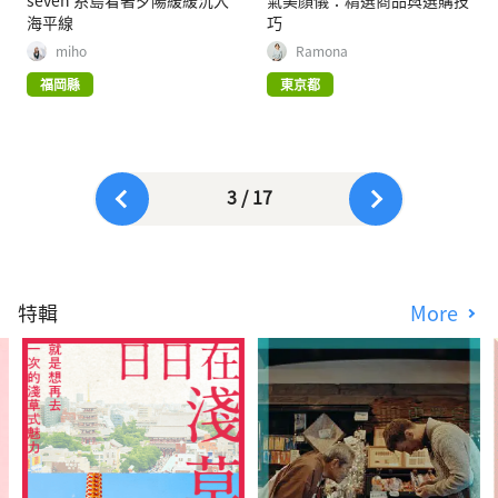
seven 糸島看著夕陽緩緩沉入
氣美顏儀：精選商品與選購技
海平線
巧
miho
Ramona
福岡縣
東京都
3 / 17
特輯
More