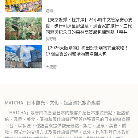
購物
【東京近郊・輕井澤】24小時中文管家安心支
援，步行可達星野溫泉，適合家庭旅行、三代
同遊與紀念日的森林高質感包棟別墅「輕井澤
森四季VILLA」
長野縣
【2026大阪購物】梅田逛街購物完全攻略！
17間百貨公司和購物商場懶人包
大阪府
MATCHA - 日本觀光、文化、飯店資訊旅遊媒體
「MATCHA」是專門為喜愛日本的旅客介紹日本旅遊景點、飯店預
約、溫泉、美食、購物和最佳旅遊行程等各種資訊的日本旅遊媒體
平台。以多達10種語言來提供觀光景點、飯店、溫泉、美食、購
物、觀光地的交通方式及最佳旅遊行程。此外，也有刊登日本政府