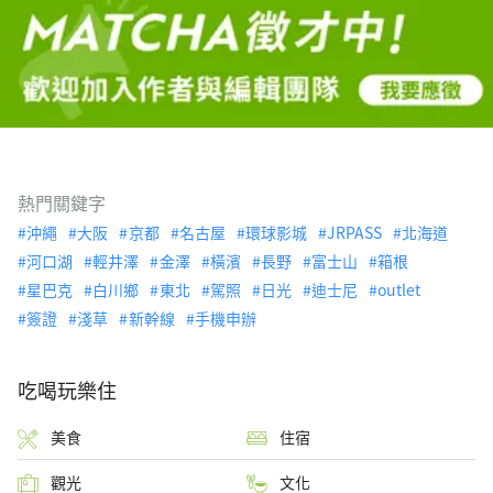
熱門關鍵字
沖繩
大阪
京都
名古屋
環球影城
JRPASS
北海道
河口湖
輕井澤
金澤
橫濱
長野
富士山
箱根
星巴克
白川鄉
東北
駕照
日光
迪士尼
outlet
簽證
淺草
新幹線
手機申辦
吃喝玩樂住
美食
住宿
觀光
文化