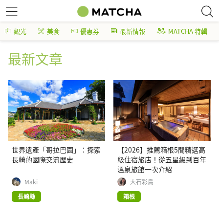
觀光
美食
優惠券
最新情報
MATCHA 特輯
最新文章
世界遺產「哥拉巴園」：探索
【2026】推薦箱根5間精選高
長崎的國際交流歷史
級住宿旅店！從五星級到百年
溫泉旅館一次介紹
Maki
大石彩鳥
長崎縣
箱根