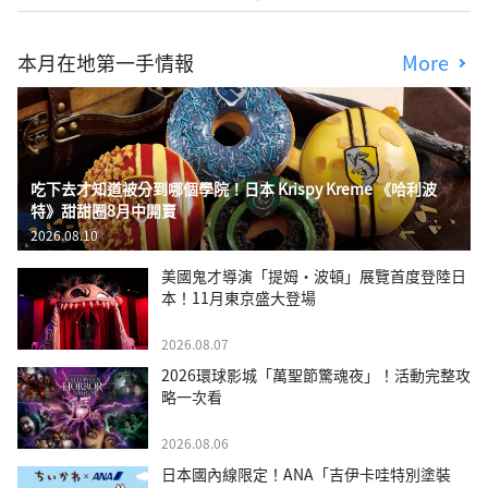
本月在地第一手情報
More
吃下去才知道被分到哪個學院！日本 Krispy Kreme 《哈利波
特》甜甜圈8月中開賣
2026.08.10
美國鬼才導演「提姆・波頓」展覽首度登陸日
本！11月東京盛大登場
2026.08.07
2026環球影城「萬聖節驚魂夜」！活動完整攻
略一次看
2026.08.06
日本國內線限定！ANA「吉伊卡哇特別塗裝