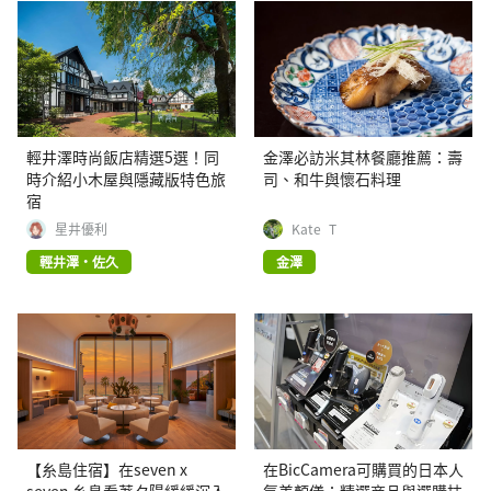
輕井澤時尚飯店精選5選！同
金澤必訪米其林餐廳推薦：壽
時介紹小木屋與隱藏版特色旅
司、和牛與懷石料理
宿
星井優利
Kate_T
輕井澤・佐久
金澤
【糸島住宿】在seven x
在BicCamera可購買的日本人