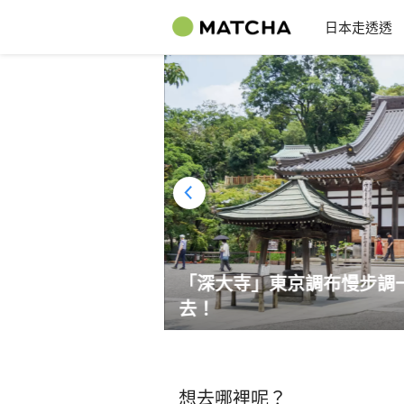
日本走透透
！煙火、阿波舞、水
「深大寺」東京調布慢步調
去！
想去哪裡呢？