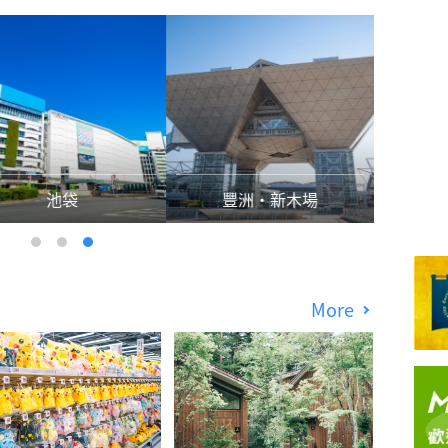
池袋
豐洲・新木場
More