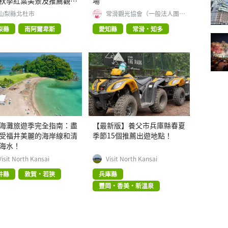
秋季紅葉美景及推薦觀光
場
。
山梨縣北杜市
常滑觀光協會（一般法人團
體）
梨縣
南阿爾卑斯
愛知縣
常滑・知多
海灘旅遊季完全指南：盡
【最新版】養父市兵庫縣春夏
受福井美麗的海岸線和清
季節15個推薦出遊地點！
海水！
Visit North Kansai
Visit North Kansai
井縣
敦賀・若狹
兵庫縣
豐岡・香美・新溫泉