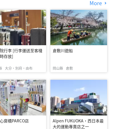
More
院行李 [行李運送至客棧
倉敷川遊船
時存放]
縣
大分・別府・由布
岡山縣
倉敷
c心齋橋PARCO店
Alpen FUKUOKA，西日本最
大的運動專賣店之一