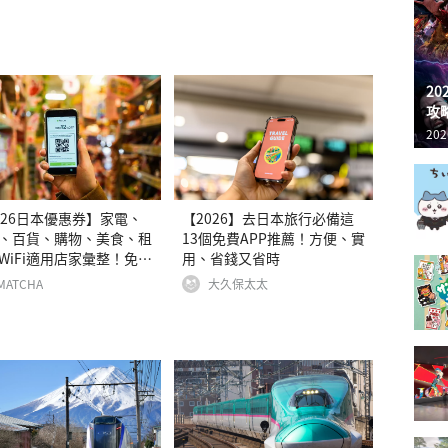
2
攻
202
026日本優惠券】家電、
【2026】去日本旅行必備這
、百貨、購物、美食、租
13個免費APP推薦！方便、實
WiFi適用店家彙整！免稅
用、省錢又省時
上加省！
MATCHA
大久保太太