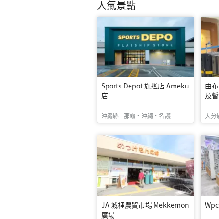
人氣景點
Sports Depot 旗艦店 Ameku
由布
店
及暫
沖繩縣
那霸・沖繩・名護
大分
JA 城裡農貿市場 Mekkemon
Wp
廣場