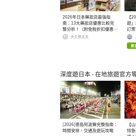
2026年日本藥妝店最強指
【2
南：13大藥妝店優惠比較完
遊」
整分析！（附免稅折扣優惠
訂票
券）
線景
大久保太太
東
深度遊日本 - 在地旅遊官方
[2026]德島阿波舞完整指南：
【山
時間安排、交通及遊玩攻略
特急