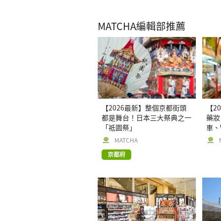
MATCHA編輯部推薦
【2026最新】整個京都街頭
【2
都是舞台！日本三大祭典之一
藥妝
「祗園祭」
車、
後省
MATCHA
京都府