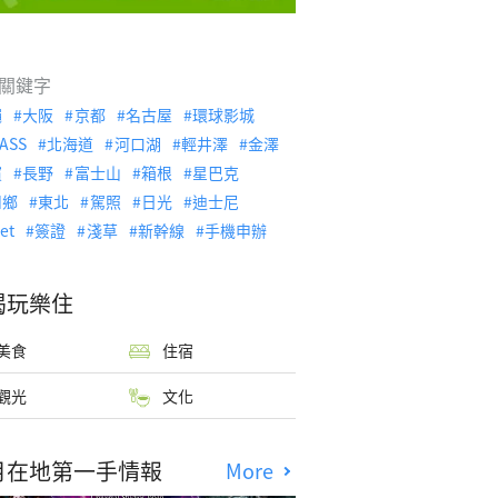
關鍵字
繩
大阪
京都
名古屋
環球影城
ASS
北海道
河口湖
輕井澤
金澤
濱
長野
富士山
箱根
星巴克
川鄉
東北
駕照
日光
迪士尼
let
簽證
淺草
新幹線
手機申辦
喝玩樂住
美食
住宿
觀光
文化
月在地第一手情報
More