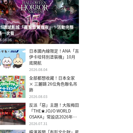
026環球影城「萬聖節驚魂夜」！活動完整
略一次看
6.08.06
日本國內線限定！ANA「吉
伊卡哇特別塗裝機」10月
底開航
2026.08.04
全部都想收藏！日本全家
× 三麗鷗 26位角色聯名吊
飾
2026.08.03
反派「惡」主題！大阪梅田
「THE★JOJO WORLD
OSAKA」常設店2026年冬
季開幕
2026.07.31
橫濱首間「有形文化財」星