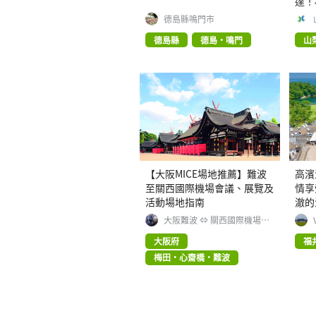
達！
景點
德島縣鳴門市
德島縣
德島・鳴門
山
【大阪MICE場地推薦】難波
高濱
至關西國際機場會議、展覽及
情享
活動場地指南
澈的
大阪難波 ⇔ 關西國際機場
MICE 指南
大阪府
福
梅田・心齋橋・難波