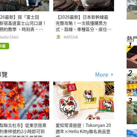
026最新】搭「富士回
【2026最新】日本新幹線最
新宿直達富士山河口湖！
完整攻略！一次搞懂購票方
預約教學 、時刻表、沿
式、路線、車種區分、座位選
點、替代方案介紹
擇、搭乘方式
熱
Jacky Chen
MATCHA
京都
導覽
More
梨縣北杜市】從東京搭乘
愛知常滑旅遊｜Tokonyan 20
列車梓號約2小時即可到
週年×Hello Kitty聯名商品登