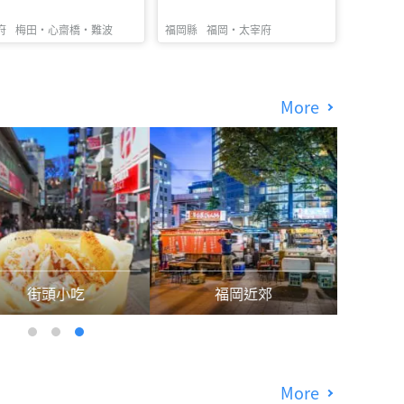
府
梅田・心齋橋・難波
福岡縣
福岡・太宰府
More
街頭小吃
福岡近郊
More