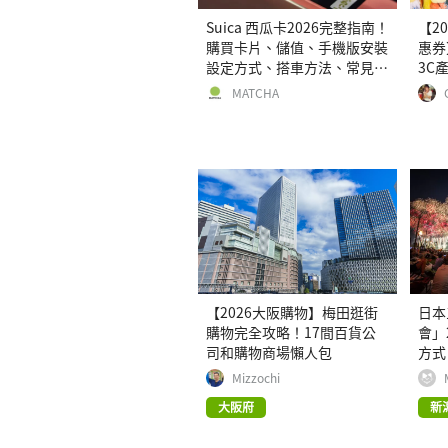
Suica 西瓜卡2026完整指南！
【20
購買卡片、儲值、手機版安裝
惠券
設定方式、搭車方法、常見問
3C
題解答！
MATCHA
【2026大阪購物】梅田逛街
日本
購物完全攻略！17間百貨公
會」
司和購物商場懶人包
方式
點
Mizzochi
大阪府
新