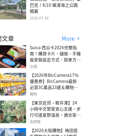
巴克！8/10 橫濱海之公園
開幕
2026.07.30
門文章
More
Suica 西瓜卡2026完整指
南！購買卡片、儲值、手機
版安裝設定方式、搭車方
法、常見問題解答！
交通
【2026年BicCamera17％
優惠券】BicCamera最新
必買3C產品23選＆購物攻
略
購物
【東京近郊・輕井澤】24
小時中文管家安心支援，步
行可達星野溫泉，適合家庭
旅行、三代同遊與紀念日的
長野縣
森林高質感包棟別墅「輕井
【2026大阪購物】梅田逛
澤森四季VILLA」