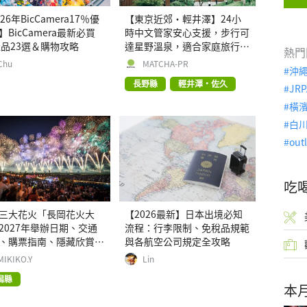
26年BicCamera17％優
【東京近郊・輕井澤】24小
】BicCamera最新必買
時中文管家安心支援，步行可
產品23選＆購物攻略
達星野溫泉，適合家庭旅行、
熱門
三代同遊與紀念日的森林高質
Chu
MATCHA-PR
沖
感包棟別墅「輕井澤森四季
長野縣
輕井澤・佐久
VILLA」
JRP
橫
白
out
吃
三大花火「長岡花火大
【2026最新】日本出境必知
2027年舉辦日期、交通
流程：行李限制、免稅品規範
、購票指南、隱藏欣賞地
與各航空公司規定全攻略
MIKIKO.Y
Lin
潟縣
本