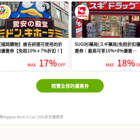
【福岡購物】唐吉訶德可使用的折
SUGI杉藥局(スギ藥局)免稅折扣
扣優惠券【免稅10%＋7%折扣！】
惠券｜最高可享10%+8%優惠
（2026年最新）
17%
18%
MAX
OFF
MAX
O
閱覽全部的優惠券
Nippon Rent-A-Car 10%折扣優惠券