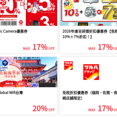
保險內容
高速公路通行證
ic Camera優惠券
2026年唐吉訶德折扣優惠券【免
受 10% 折扣預訂租車
10%＋7%折扣！】
17%
17%
ippon Rent-A-Car(日本租車)」透過官方網站預訂最划算。點擊下方按鈕
MAX
OFF
MAX
O
網站
預訂租車，即可享有 10% 折扣。
優惠碼「qB0vCxcCoV」
會自動輸入
惠券代碼欄位」, 您可以直接享受折扣。
自動輸入優惠券代碼, 直接享受折扣
lobal Wifi台灣
免稅折扣優惠券（福岡、佐賀、
崎店鋪限定）
20%
17%
OFF
MAX
O