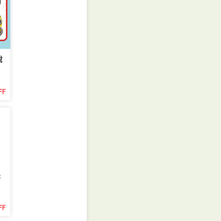
稅
在
官
FF
到
長
FF