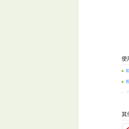
使
Ni
其