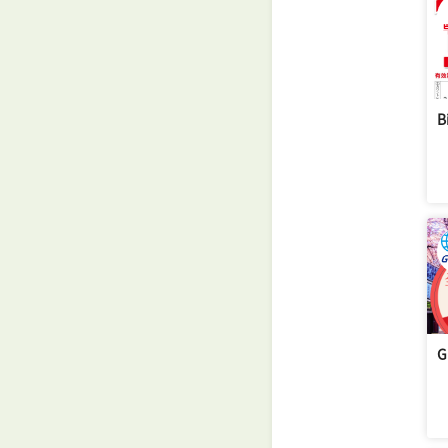
B
享
「N
方
「優
G