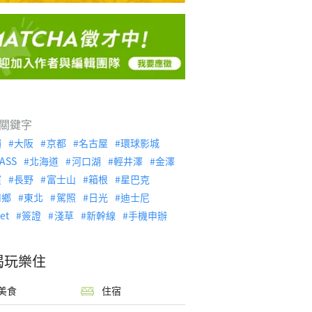
關鍵字
繩
大阪
京都
名古屋
環球影城
ASS
北海道
河口湖
輕井澤
金澤
濱
長野
富士山
箱根
星巴克
川鄉
東北
駕照
日光
迪士尼
let
簽證
淺草
新幹線
手機申辦
喝玩樂住
美食
住宿