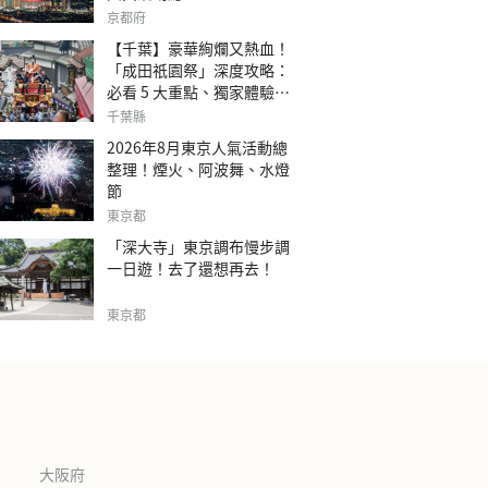
京都府
【千葉】豪華絢爛又熱血！
「成田祇園祭」深度攻略：
必看 5 大重點、獨家體驗指
南
千葉縣
2026年8月東京人氣活動總
整理！煙火、阿波舞、水燈
節
東京都
「深大寺」東京調布慢步調
一日遊！去了還想再去！
東京都
大阪府