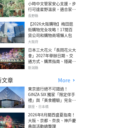
小時中文管家安心支援，步
行可達星野溫泉，適合家庭
旅行、三代同遊與紀念日的
長野縣
森林高質感包棟別墅「輕井
【2026大阪購物】梅田逛
澤森四季VILLA」
街購物完全攻略！17間百
貨公司和購物商場懶人包
大阪府
日本三大花火「長岡花火大
會」2027年舉辦日期、交
通方式、購票指南、隱藏欣
賞地點
新潟縣
新文章
More
東京旅行絕不可錯過！
GINZA SIX 獨家「限定伴手
禮」與「美食體驗」完全指
南
銀座・日本橋
2026年8月關西盛夏指南！
大阪、京都、奈良、神戶慶
典與活動總整理