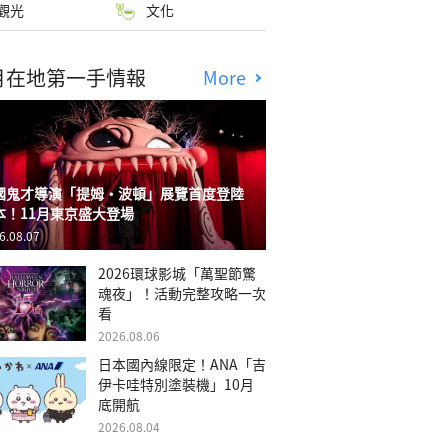
觀光
文化
月在地第一手情報
More
國鬼才導演「提姆・波頓」展覽首度登陸
本！11月東京盛大登場
6.08.07
2026環球影城「萬聖節驚
魂夜」！活動完整攻略一次
看
2026.08.06
日本國內線限定！ANA「吉
伊卡哇特別塗裝機」10月
底開航
2026.08.04