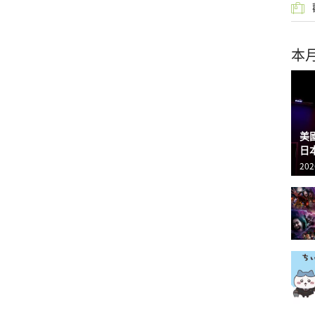
本
美
日
202