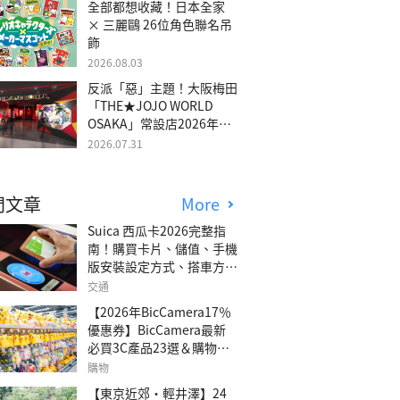
全部都想收藏！日本全家
× 三麗鷗 26位角色聯名吊
飾
2026.08.03
反派「惡」主題！大阪梅田
「THE★JOJO WORLD
OSAKA」常設店2026年冬
季開幕
2026.07.31
門文章
More
Suica 西瓜卡2026完整指
南！購買卡片、儲值、手機
版安裝設定方式、搭車方
法、常見問題解答！
交通
【2026年BicCamera17％
優惠券】BicCamera最新
必買3C產品23選＆購物攻
略
購物
【東京近郊・輕井澤】24