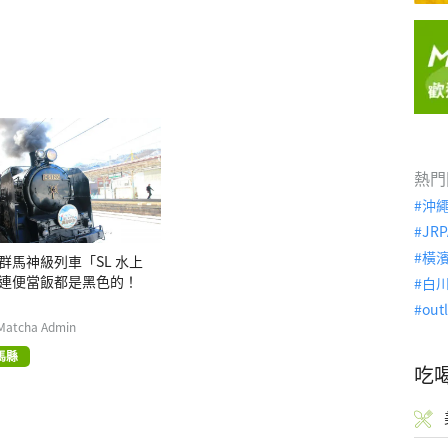
熱門
沖
JRP
橫
群馬神級列車「SL 水上
連便當飯都是黑色的！
白
out
Matcha Admin
馬縣
吃