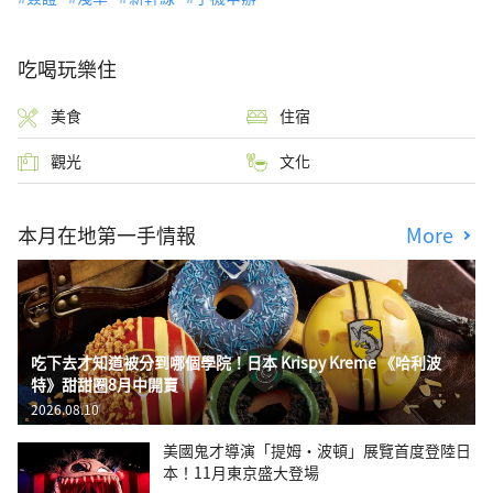
吃喝玩樂住
美食
住宿
觀光
文化
本月在地第一手情報
More
吃下去才知道被分到哪個學院！日本 Krispy Kreme 《哈利波
特》甜甜圈8月中開賣
2026.08.10
美國鬼才導演「提姆・波頓」展覽首度登陸日
本！11月東京盛大登場