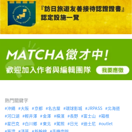
熱門關鍵字
沖繩
大阪
京都
名古屋
環球影城
JRPASS
北海道
河口湖
輕井澤
金澤
橫濱
長野
富士山
箱根
星巴克
白川鄉
東北
駕照
日光
迪士尼
outlet
簽證
淺草
新幹線
手機申辦