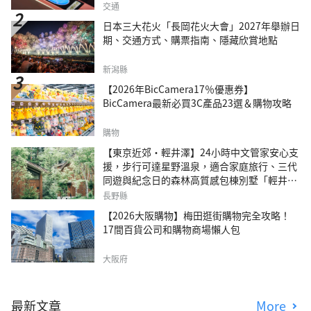
交通
日本三大花火「長岡花火大會」2027年舉辦日
期、交通方式、購票指南、隱藏欣賞地點
新潟縣
【2026年BicCamera17％優惠券】
BicCamera最新必買3C產品23選＆購物攻略
購物
【東京近郊・輕井澤】24小時中文管家安心支
援，步行可達星野溫泉，適合家庭旅行、三代
同遊與紀念日的森林高質感包棟別墅「輕井澤
森四季VILLA」
長野縣
【2026大阪購物】梅田逛街購物完全攻略！
17間百貨公司和購物商場懶人包
大阪府
最新文章
More