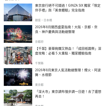
東京旅行絕不可錯過！GINZA SIX 獨家「限定
伴手禮」與「美食體驗」完全指南
銀座・日本橋
2026年8月關西盛夏指南！大阪、京都、奈
良、神戶慶典與活動總整理
京都府
【千葉】豪華絢爛又熱血！「成田祇園祭」深
度攻略：必看 5 大重點、獨家體驗指南
千葉縣
2026年8月東京人氣活動總整理！煙火、阿波
舞、水燈節
東京都
「深大寺」東京調布慢步調一日遊！去了還想
再去！