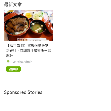
最新文章
【福井 敦賀】挑戰份量級吃
到破肚，特調醬汁豬排飯ー歐
洲軒
Matcha Admin
福井縣
Sponsored Stories