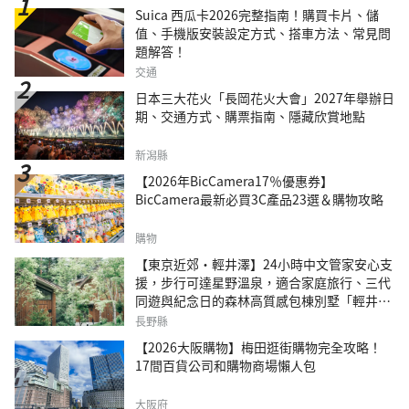
Suica 西瓜卡2026完整指南！購買卡片、儲
值、手機版安裝設定方式、搭車方法、常見問
題解答！
交通
日本三大花火「長岡花火大會」2027年舉辦日
期、交通方式、購票指南、隱藏欣賞地點
新潟縣
【2026年BicCamera17％優惠券】
BicCamera最新必買3C產品23選＆購物攻略
購物
【東京近郊・輕井澤】24小時中文管家安心支
援，步行可達星野溫泉，適合家庭旅行、三代
同遊與紀念日的森林高質感包棟別墅「輕井澤
森四季VILLA」
長野縣
【2026大阪購物】梅田逛街購物完全攻略！
17間百貨公司和購物商場懶人包
大阪府