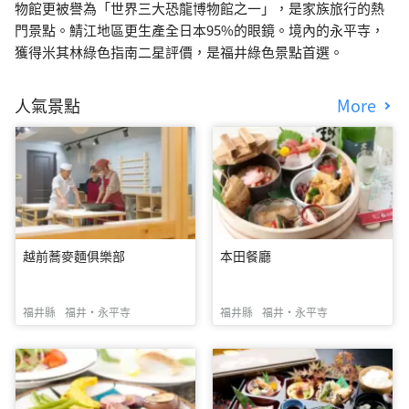
物館更被譽為「世界三大恐龍博物館之一」，是家族旅行的熱
門景點。鯖江地區更生產全日本95%的眼鏡。境內的永平寺，
獲得米其林綠色指南二星評價，是福井綠色景點首選。
人氣景點
More
越前蕎麥麵俱樂部
本田餐廳
福井縣
福井・永平寺
福井縣
福井・永平寺