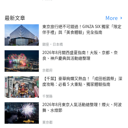
最新文章
More
東京旅行絕不可錯過！GINZA SIX 獨家「限定
伴手禮」與「美食體驗」完全指南
銀座・日本橋
2026年8月關西盛夏指南！大阪、京都、奈
良、神戶慶典與活動總整理
京都府
【千葉】豪華絢爛又熱血！「成田祇園祭」深
度攻略：必看 5 大重點、獨家體驗指南
千葉縣
2026年8月東京人氣活動總整理！煙火、阿波
舞、水燈節
東京都