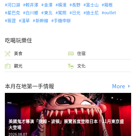
河口湖
輕井澤
金澤
橫濱
長野
富士山
箱根
星巴克
白川鄉
東北
駕照
日光
迪士尼
outlet
簽證
淺草
新幹線
手機申辦
吃喝玩樂住
美食
住宿
觀光
文化
本月在地第一手情報
More
美國鬼才導演「提姆・波頓」展覽首度登陸日本！11月東京盛
大登場
2026.08.07