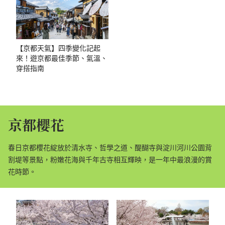
【京都天氣】四季變化記起
來！遊京都最佳季節、氣溫、
穿搭指南
京都櫻花
春日京都櫻花綻放於清水寺、哲學之道、醍醐寺與淀川河川公園背
割堤等景點，粉嫩花海與千年古寺相互輝映，是一年中最浪漫的賞
花時節。