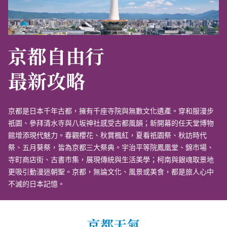
京都自由行
最新攻略
京都是日本千年古都，擁有千座寺院與無數文化遺產。穿和服漫步
祇園、參拜清水寺與八坂神社感受古都風韻；新開幕的任天堂博物
館增添現代魅力。春觀櫻花、秋賞楓紅，夏看祇園祭、秋訪時代
祭、五月葵祭，皆為京都三大祭典。宇治平等院鳳凰堂、錦市場、
寺町商店街、古書市集，展現傳統與生活美學；柯南與銀魂取景地
更吸引動漫迷朝聖。京都，無論文化、風景或美食，都是旅人心中
不滅的日本記憶。
京都天氣