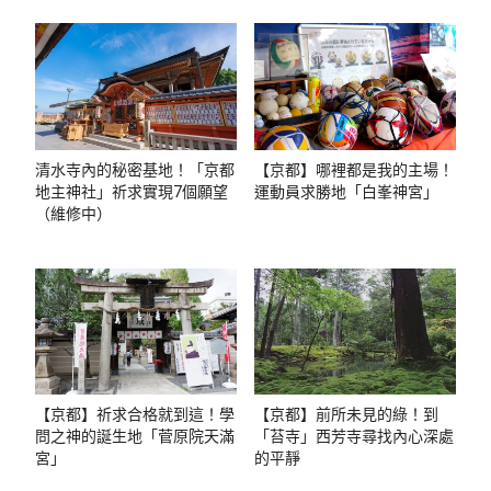
清水寺內的秘密基地！「京都
【京都】哪裡都是我的主場！
地主神社」祈求實現7個願望
運動員求勝地「白峯神宮」
（維修中）
【京都】祈求合格就到這！學
【京都】前所未見的綠！到
問之神的誕生地「菅原院天滿
「苔寺」西芳寺尋找內心深處
宮」
的平靜