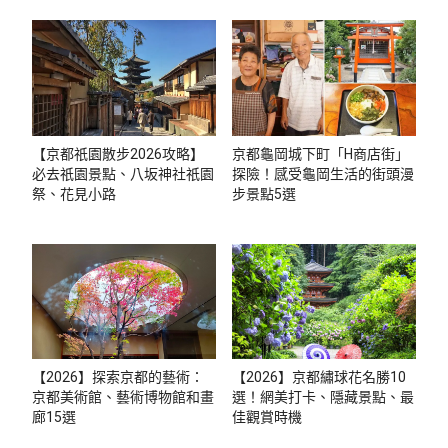
【京都祇園散步2026攻略】
京都龜岡城下町「H商店街」
必去祇園景點、八坂神社祇園
探險！感受龜岡生活的街頭漫
祭、花見小路
步景點5選
【2026】探索京都的藝術：
【2026】京都繡球花名勝10
京都美術館、藝術博物館和畫
選！網美打卡、隱藏景點、最
廊15選
佳觀賞時機