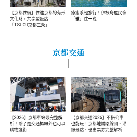
【京都住宿】住進京都的有形
療癒系輕旅行！伊根舟屋民宿
文化財，共享型飯店
「雅」住一晚
「TSUGU京都三条」
京都交通
【2026】京都車站最完整解
【京都交通2026】不搭公車
析！除了是交通樞紐外也可以
也能玩！京都地鐵路線圖、沿
購物逛街！
線景點、優惠票券完整解析