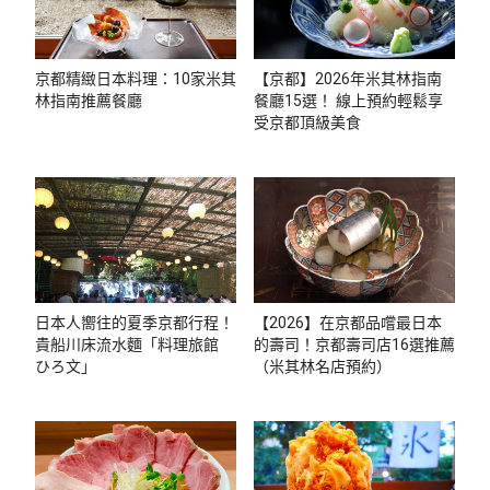
京都精緻日本料理：10家米其
【京都】2026年米其林指南
林指南推薦餐廳
餐廳15選！ 線上預約輕鬆享
受京都頂級美食
日本人嚮往的夏季京都行程！
【2026】在京都品嚐最日本
貴船川床流水麵「料理旅館
的壽司！京都壽司店16選推薦
ひろ文」
（米其林名店預約）