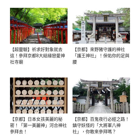
【超靈驗】祈求好對象就去
【京都】來野豬守護的神社
這！參拜京都8大結緣戀愛神
「護王神社」！保佑你的足與
社寺廟
腰
【京都】日本女孩美麗的秘
【京都】百鬼夜行必經之路！
密！「第一美麗神」河合神社
鎮守妖怪的「大將軍八神
參拜去！
社」，你敢來參拜嗎？