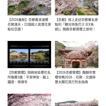
【2026最新】京都春浪漫櫻
【京都】搭上走訪京都著名景
花開滿天，22個超人氣賞花景
點的「觀光特急巴士 (EX系
點任您選！
統)」開啟京都賞櫻之旅吧！
【京都賞櫻】岡崎地區櫻花名
【2026京都賞櫻】醍醐寺賞
所推薦3選：平安神宮、蹴上
櫻攻略2026：花期、交通與
鐵道、南禪寺
豐太閣花見行列全指南