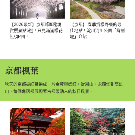
【2026最新】京都郊區秘境
【京都】 春季賞櫻野餐的最
賞櫻景點5選！只見滿滿櫻花
佳地點！淀川河川公園「背割
無須P圖！
堤」介紹
京都楓葉
秋天的京都被紅葉染成一片金黃與嫣紅，從嵐山、永觀堂到高雄
山，每個角落都展現著古都最動人的秋日風景。