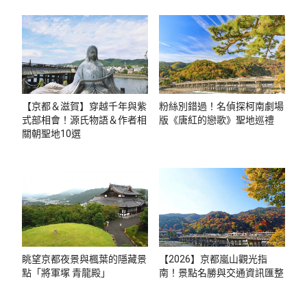
【京都＆滋賀】穿越千年與紫
粉絲別錯過！名偵探柯南劇場
式部相會！源氏物語＆作者相
版《唐紅的戀歌》聖地巡禮
關朝聖地10選
眺望京都夜景與楓葉的隱藏景
【2026】京都嵐山觀光指
點「將軍塚 青龍殿」
南！景點名勝與交通資訊匯整