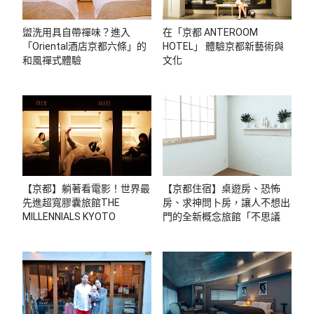
盥洗用具自帶禪味？進入
在「京都 ANTEROOM
「Oriental酒店京都六條」的
HOTEL」 體驗京都新藝術與
和風禪式體驗
文化
【京都】躺著看電影！世界最
【京都住宿】桌遊房、恐怖
先進超寬膠囊旅館THE
房、求神問卜房，讓人不想出
MILLENNIALS KYOTO
門的全新概念旅館「不思議な
宿」