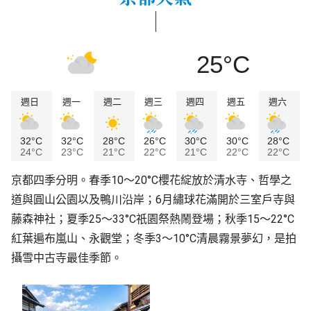
25°C
週日
週一
週二
週三
週四
週五
週六
32°C
32°C
28°C
26°C
30°C
30°C
28°C
24°C
23°C
21°C
22°C
21°C
22°C
22°C
京都四季分明。春季10～20°C櫻花綻放於清水寺、哲學之
道與圓山公園以及鴨川沿岸；6月繡球花滿開於三室戶寺與
藤森神社；夏季25～33°C祇園祭熱鬧登場；秋季15～22°C
紅葉遍布嵐山、永觀堂；冬季3～10°C清晨霧景夢幻，是拍
攝雪中古寺最佳季節。