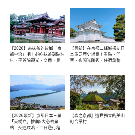
【2026】來抹茶的故鄉「京
【最新】在京都二條城探訪日
都宇治」吧！必吃抹茶甜點名
本重要歷史場景！看點、門
店、平等院觀光、交通、景點
票、夜間光雕秀、住宿彙整
懶人包
【2026最新】京都日本三景
【森之京都】遺世獨立的美山
「天橋立」推薦8大必去景
町合掌村
點！交通攻略、二日遊行程推
薦、常見問題