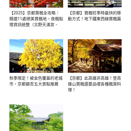
【2025】京都賞楓全攻略｜
【京都】賞楓旺季時最快的移
精選11處絕美賞楓地，夜楓點
動方式！地下鐵東西線賞楓篇
燈資訊統整（北野天滿宮、貴
船神社、琉璃光院等）
秋季限定！被金色覆蓋的老城
【京都】此高雄非高雄！登高
市，京都銀杏五大景點推薦
雄山賞楓還要品嚐各種楓葉料
理！