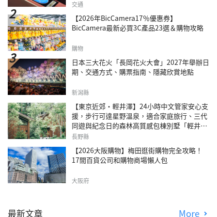
交通
【2026年BicCamera17％優惠券】
BicCamera最新必買3C產品23選＆購物攻略
購物
日本三大花火「長岡花火大會」2027年舉辦日
期、交通方式、購票指南、隱藏欣賞地點
新潟縣
【東京近郊・輕井澤】24小時中文管家安心支
援，步行可達星野溫泉，適合家庭旅行、三代
同遊與紀念日的森林高質感包棟別墅「輕井澤
森四季VILLA」
長野縣
【2026大阪購物】梅田逛街購物完全攻略！
17間百貨公司和購物商場懶人包
大阪府
最新文章
More