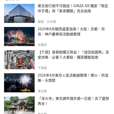
東京旅行絕不可錯過！GINZA SIX 獨家「限定
伴手禮」與「美食體驗」完全指南
銀座・日本橋
2026年8月關西盛夏指南！大阪、京都、奈
良、神戶慶典與活動總整理
京都府
【千葉】豪華絢爛又熱血！「成田祇園祭」深
度攻略：必看 5 大重點、獨家體驗指南
千葉縣
2026年8月東京人氣活動總整理！煙火、阿波
舞、水燈節
東京都
「深大寺」東京調布慢步調一日遊！去了還想
再去！