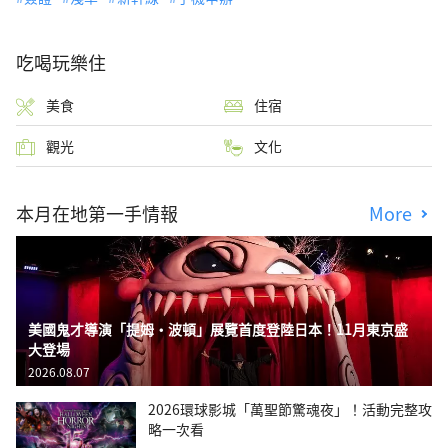
吃喝玩樂住
美食
住宿
觀光
文化
本月在地第一手情報
More
美國鬼才導演「提姆・波頓」展覽首度登陸日本！11月東京盛
大登場
2026.08.07
2026環球影城「萬聖節驚魂夜」！活動完整攻
略一次看