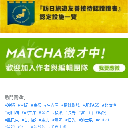
熱門關鍵字
沖繩
大阪
京都
名古屋
環球影城
JRPASS
北海道
河口湖
輕井澤
金澤
橫濱
長野
富士山
箱根
星巴克
白川鄉
東北
駕照
日光
迪士尼
outlet
簽證
淺草
新幹線
手機申辦