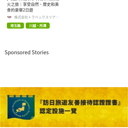
火之旅｜享受自然、歷史和美
食的豪華2日遊
株式会社トラベックスツアー
ズ
埼玉縣
川越・所澤
Sponsored Stories