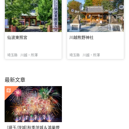
仙波東照宮
川越熊野神社
埼玉縣
川越・所澤
埼玉縣
川越・所澤
最新文章
[埼玉/茨城]秋季茨城＆鴻巢煙