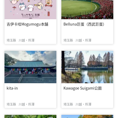
吉伊卡哇Mogumogu本舗
Belluna巨蛋（西武巨蛋）
埼玉縣
川越・所澤
埼玉縣
川越・所澤
kita-in
Kawagoe Suigami公園
埼玉縣
川越・所澤
埼玉縣
川越・所澤