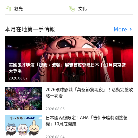
觀光
文化
本月在地第一手情報
More
美國鬼才導演「提姆・波頓」展覽首度登陸日本！11月東京盛
大登場
2026.08.07
2026環球影城「萬聖節驚魂夜」！活動完整攻
略一次看
2026.08.06
日本國內線限定！ANA「吉伊卡哇特別塗裝
機」10月底開航
2026.08.04