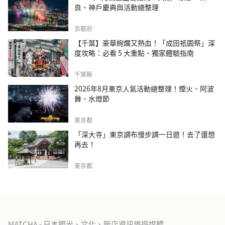
良、神戶慶典與活動總整理
京都府
【千葉】豪華絢爛又熱血！「成田祇園祭」深
度攻略：必看 5 大重點、獨家體驗指南
千葉縣
2026年8月東京人氣活動總整理！煙火、阿波
舞、水燈節
東京都
「深大寺」東京調布慢步調一日遊！去了還想
再去！
東京都
MATCHA - 日本觀光、文化、飯店資訊旅遊媒體