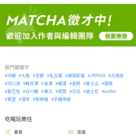
熱門關鍵字
沖繩
大阪
京都
名古屋
環球影城
JRPASS
北海道
河口湖
輕井澤
金澤
橫濱
長野
富士山
箱根
星巴克
白川鄉
東北
駕照
日光
迪士尼
outlet
簽證
淺草
新幹線
手機申辦
吃喝玩樂住
美食
住宿