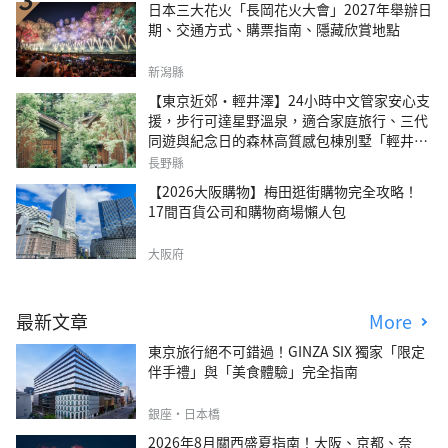
日本三大花火「長岡花火大會」2027年舉辦日
期、交通方式、購票指南、隱藏欣賞地點
新潟縣
【東京近郊・輕井澤】24小時中文管家安心支
援，步行可達星野溫泉，適合家庭旅行、三代
同遊與紀念日的森林高質感包棟別墅「輕井澤
森四季VILLA」
長野縣
【2026大阪購物】梅田逛街購物完全攻略！
17間百貨公司和購物商場懶人包
大阪府
最新文章
More
東京旅行絕不可錯過！GINZA SIX 獨家「限定
伴手禮」與「美食體驗」完全指南
銀座・日本橋
2026年8月關西盛夏指南！大阪、京都、奈