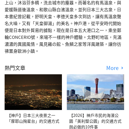
上山，沐浴芬多精，洗去城市的塵囂。而著名的有馬溫泉，與
愛媛縣道後溫泉、和歌山縣白濱溫泉，並列日本三大古泉，日
本書紀曾記載，舒明天皇、孝徳天皇多次到訪，讓有馬溫泉聲
名大噪，又有「天皇御湯」的美名。神戶港，從平安時代開始
便是日本對外貿易的據點，現在是日本五大港口之一，乘坐郵
輪CONCERIO號，來場不一樣的神戶體驗。北野町地區，充滿
濃濃的異國風情，風見雞の館、魚鱗之家等洋風建築，讓你彷
彿置身歐洲小鎮。
熱門文章
More
【神戶】日本三大夜景之一
【2026】神戶市民的海濱公
「摩耶山掬星台」的交通方式
園「美利堅公園」的交通方式
與必做的10件事