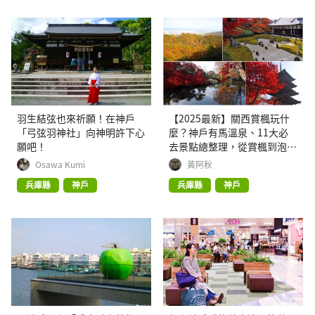
羽生結弦也來祈願！在神戶
【2025最新】關西賞楓玩什
「弓弦羽神社」向神明許下心
麼？神戶有馬溫泉、11大必
願吧！
去景點總整理，從賞楓到泡湯
完整體驗
Osawa Kumi
黃阿秋
兵庫縣
神戶
兵庫縣
神戶