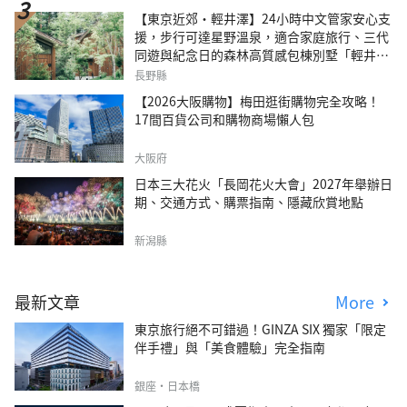
【東京近郊・輕井澤】24小時中文管家安心支
援，步行可達星野溫泉，適合家庭旅行、三代
同遊與紀念日的森林高質感包棟別墅「輕井澤
森四季VILLA」
長野縣
【2026大阪購物】梅田逛街購物完全攻略！
17間百貨公司和購物商場懶人包
大阪府
日本三大花火「長岡花火大會」2027年舉辦日
期、交通方式、購票指南、隱藏欣賞地點
新潟縣
最新文章
More
東京旅行絕不可錯過！GINZA SIX 獨家「限定
伴手禮」與「美食體驗」完全指南
銀座・日本橋