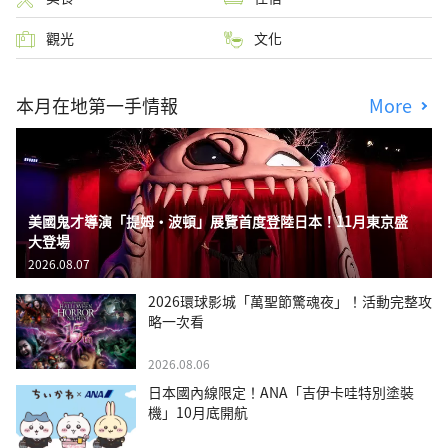
觀光
文化
本月在地第一手情報
More
美國鬼才導演「提姆・波頓」展覽首度登陸日本！11月東京盛
大登場
2026.08.07
2026環球影城「萬聖節驚魂夜」！活動完整攻
略一次看
2026.08.06
日本國內線限定！ANA「吉伊卡哇特別塗裝
機」10月底開航