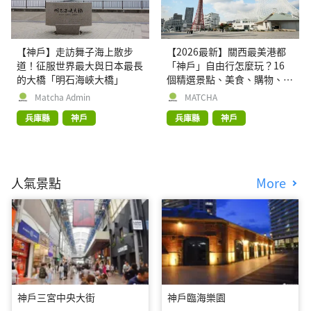
【神戶】走訪舞子海上散步
【2026最新】關西最美港都
道！征服世界最大與日本最長
「神戶」自由行怎麼玩？16
的大橋「明石海峽大橋」
個精選景點、美食、購物、交
通、住宿資訊彙整
Matcha Admin
MATCHA
兵庫縣
神戶
兵庫縣
神戶
人氣景點
More
神戶三宮中央大街
神戶臨海樂園