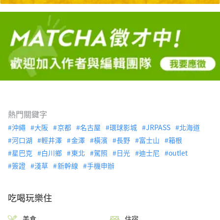
熱門關鍵字
沖繩
大阪
京都
名古屋
環球影城
JRPASS
北海道
河口湖
輕井澤
金澤
橫濱
長野
富士山
箱根
星巴克
白川鄉
東北
駕照
日光
迪士尼
outlet
簽證
淺草
新幹線
手機申辦
吃喝玩樂住
美食
住宿