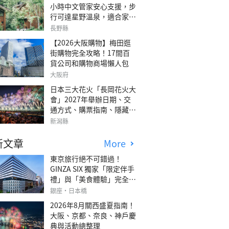
小時中文管家安心支援，步
行可達星野溫泉，適合家庭
旅行、三代同遊與紀念日的
長野縣
森林高質感包棟別墅「輕井
【2026大阪購物】梅田逛
澤森四季VILLA」
街購物完全攻略！17間百
貨公司和購物商場懶人包
大阪府
日本三大花火「長岡花火大
會」2027年舉辦日期、交
通方式、購票指南、隱藏欣
賞地點
新潟縣
新文章
More
東京旅行絕不可錯過！
GINZA SIX 獨家「限定伴手
禮」與「美食體驗」完全指
南
銀座・日本橋
2026年8月關西盛夏指南！
大阪、京都、奈良、神戶慶
典與活動總整理