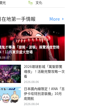
觀光
文化
月在地第一手情報
More
國鬼才導演「提姆・波頓」展覽首度登陸
本！11月東京盛大登場
6.08.07
2026環球影城「萬聖節驚
魂夜」！活動完整攻略一次
看
2026.08.06
日本國內線限定！ANA「吉
伊卡哇特別塗裝機」10月
底開航
2026.08.04