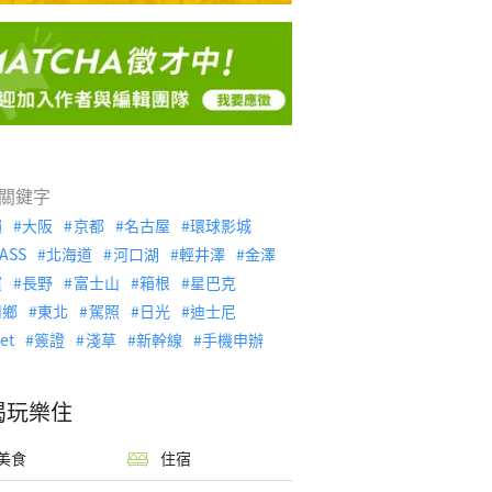
關鍵字
繩
大阪
京都
名古屋
環球影城
ASS
北海道
河口湖
輕井澤
金澤
濱
長野
富士山
箱根
星巴克
川鄉
東北
駕照
日光
迪士尼
let
簽證
淺草
新幹線
手機申辦
喝玩樂住
美食
住宿