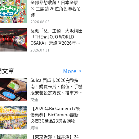
全部都想收藏！日本全家
× 三麗鷗 26位角色聯名吊
飾
2026.08.03
反派「惡」主題！大阪梅田
「THE★JOJO WORLD
OSAKA」常設店2026年冬
季開幕
2026.07.31
門文章
More
Suica 西瓜卡2026完整指
南！購買卡片、儲值、手機
版安裝設定方式、搭車方
法、常見問題解答！
交通
【2026年BicCamera17％
優惠券】BicCamera最新
必買3C產品23選＆購物攻
略
購物
【東京近郊・輕井澤】24