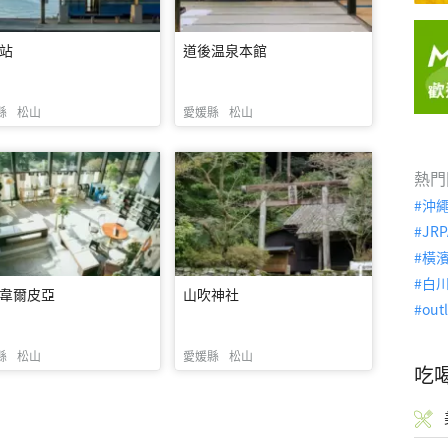
站
道後温泉本館
縣
松山
愛媛縣
松山
熱門
沖
JRP
橫
白
韋爾皮亞
山吹神社
out
縣
松山
愛媛縣
松山
吃