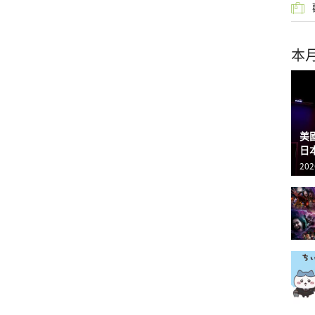
本
美
日
202