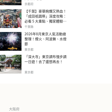
京都府
【千葉】豪華絢爛又熱血！
「成田祇園祭」深度攻略：
必看 5 大重點、獨家體驗指
南
千葉縣
2026年8月東京人氣活動總
整理！煙火、阿波舞、水燈
節
東京都
「深大寺」東京調布慢步調
一日遊！去了還想再去！
東京都
大阪府