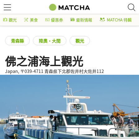
觀光
美食
優惠券
最新情報
MATCHA 特輯
青森縣
陸奧・大間
觀光
佛之浦海上觀光
Japan, 〒039-4711 青森県下北郡佐井村大佐井112