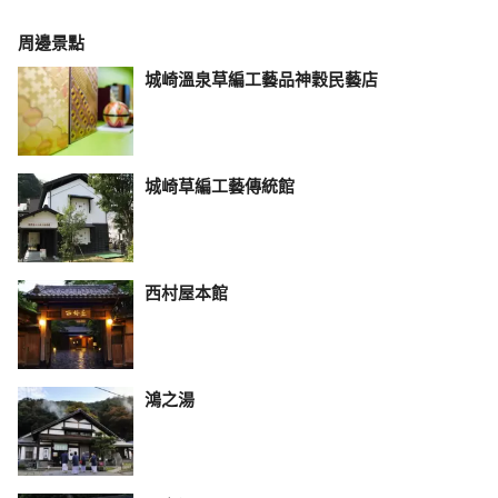
周邊景點
城崎溫泉草編工藝品神穀民藝店
城崎草編工藝傳統館
西村屋本館
鴻之湯