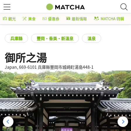
觀光
美食
優惠券
最新情報
MATCHA 特輯
兵庫縣
豐岡・香美・新溫泉
溫泉
御所之湯
Japan, 669-6101 兵庫縣豐岡市城崎町湯島448-1