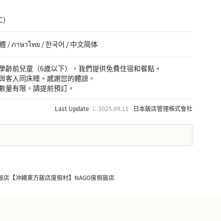
DC）
體 / ภาษาไทย / 한국어 / 中文简体
學齡前兒童（6歲以下），我們提供免費住宿和餐點。
與客人同床睡。感謝您的體諒。
數量有限，請提前預訂。
Last Update ：
2025.09.11
日本飯店管理株式會社
官方飯店【沖繩東方飯店度假村】NAGO度假飯店