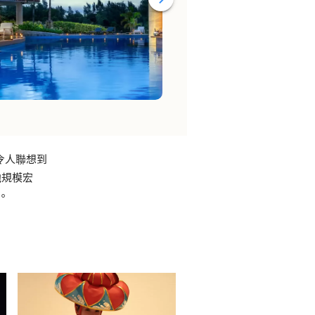
令人聯想到
池規模宏
。