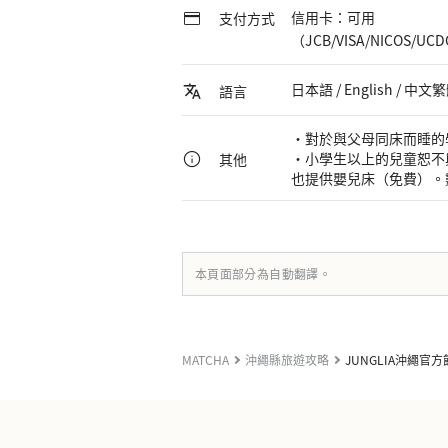
信用卡：可用
支付方式
（JCB/VISA/NICOS/UC
日本語 / English / 中文繁
語言
・對於與父母同床而睡的
・小學生以上的兒童恕不
其他
也提供嬰兒床（免費）。
本頁面部分為自動翻譯。
MATCHA
沖繩縣旅遊攻略
JUNGLIA沖繩