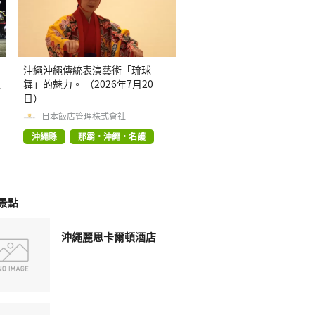
沖繩沖繩傳統表演藝術「琉球
裡
舞」的魅力。 （2026年7月20
a
日）
日本飯店管理株式會社
沖繩縣
那霸・沖繩・名護
景點
沖繩麗思卡爾頓酒店