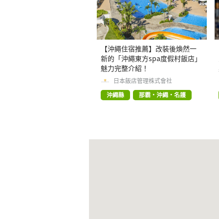
【沖繩住宿推薦】改裝後煥然一
新的「沖繩東方spa度假村飯店」
魅力完整介紹！
日本飯店管理株式會社
沖繩縣
那霸・沖繩・名護