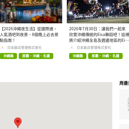
【2026沖繩夜生活】從國際通、
2026年7月30日：讓我們一起來
人氣酒吧到夜景，8個晚上必去景
欣賞沖繩傳統的Eisa舞蹈吧！這
點指南！
將介紹沖繩全島及週邊地區的Eis
舞蹈資訊。
日本飯店管理株式會社
日本飯店管理株式會社
沖繩縣
那霸・沖繩・名護
沖繩縣
那霸・沖繩・名護
周邊