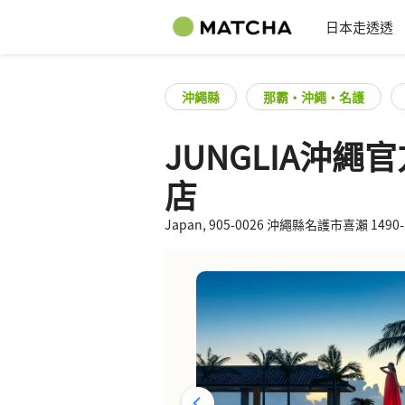
日本走透透
沖繩縣
那霸・沖繩・名護
JUNGLIA沖
店
Japan, 905-0026 沖繩縣名護市喜瀨 1490-