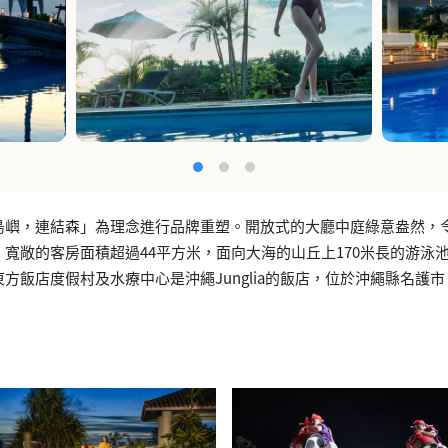
島嶼，連結森」為理念進行品牌重塑。開放式的大廳中庭綠意盎然，
。寬敞的客房面積超過44平方米，面向大海的山丘上170米長的游泳
方飯店度假村及水療中心是沖繩Junglia的飯店，位於沖繩縣名護市