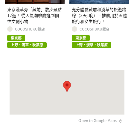
東京淺草旁「藏前」散步景點
充分體驗藏前和淺草的旅遊路
12選！ 從人氣咖啡廳逛到個
線（2天1晚）。推薦用於團體
性文創小物
旅行和女生旅行！
COCOSHUKU飯店
COCOSHUKU飯店
東京都
東京都
上野・淺草・秋葉原
上野・淺草・秋葉原
Open in Google Maps