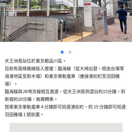
天王洲島站位於東京都品川區。
目前有兩條路線投入營運：臨海線（從大崎出發，經由台場等
海濱地區至新木場）和東京單軌電車（連接濱松町至羽田機
場）。
臨海線與JR埼京線相互直達，從天王洲島到澀谷約15分鐘，到
新宿約20分鐘，無需轉乘。
搭乘東京單軌電車 4 分鐘即可抵達濱松町，約 15 分鐘即可抵達
羽田機場 1 號航廈。