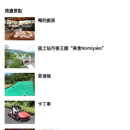
周邊景點
噸的廚房
道之站丹後王國“美食Nomiyako”
草滑梯
卡丁車