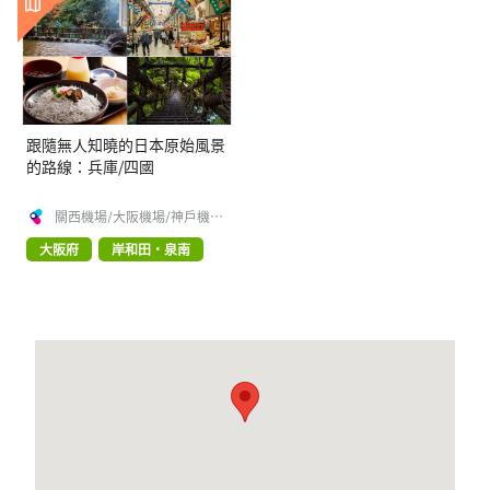
跟隨無人知曉的日本原始風景
的路線：兵庫/四國
關西機場/大阪機場/神戶機場
[官方]
大阪府
岸和田・泉南