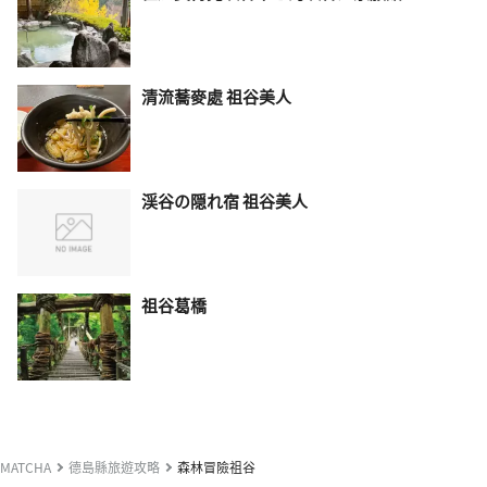
清流蕎麥處 祖谷美人
渓谷の隠れ宿 祖谷美人
祖谷葛橋
MATCHA
德島縣旅遊攻略
森林冒險祖谷