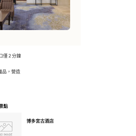
僅 2 分鐘
織品，營造
景點
博多宮古酒店