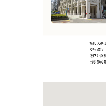
該飯店是 
步行路程
飯店外觀
出寧靜的