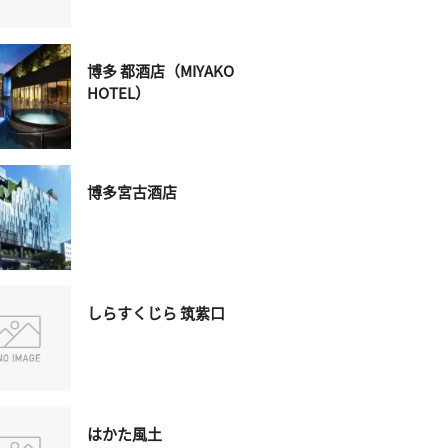
博多 都酒店（MIYAKO
HOTEL）
博多宮古酒店
しらすくじら 筑紫口
はかた風土