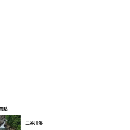
景點
二谷川溪