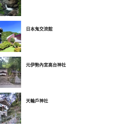
日本鬼交流館
元伊勢內宮高台神社
天輪戶神社