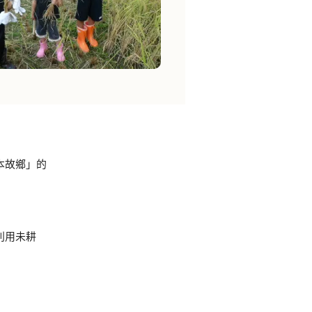
本故鄉」的
利用未耕