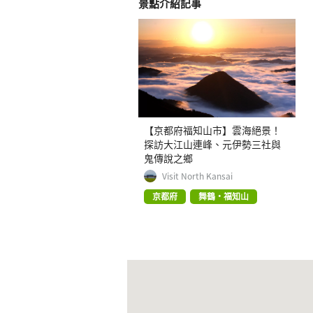
景點介紹記事
【京都府福知山市】雲海絕景！
探訪大江山連峰、元伊勢三社與
鬼傳說之鄉
Visit North Kansai
京都府
舞鶴・福知山