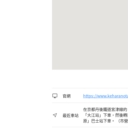
官網
https://www.keharano
在京都丹後鐵道宮津線的
「大江站」下車，然後轉
最近車站
原」巴士站下車。 （市