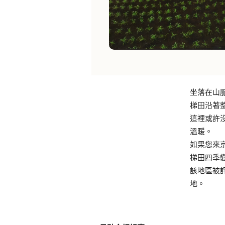
坐落在山
梯田沿著
這裡或許
溫暖。
如果您來
梯田四季
該地區被
地。