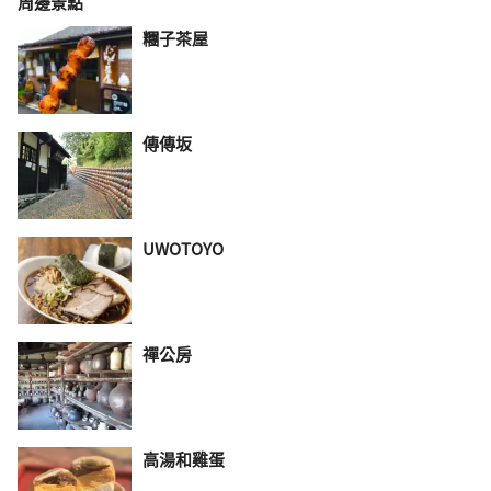
周邊景點
糰子茶屋
傳傳坂
UWOTOYO
禪公房
高湯和雞蛋