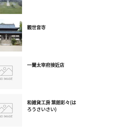
觀世音寺
一蘭太宰府接近店
和雑貨工房 葉朗彩々(は
ろうさいさい)