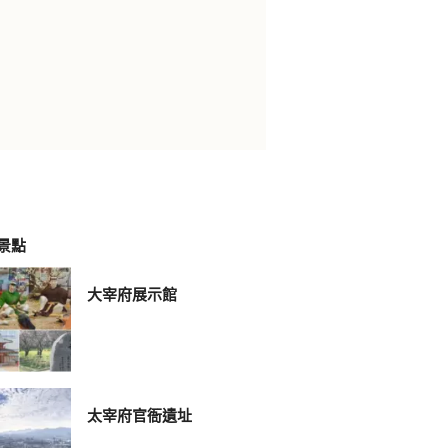
景點
大宰府展示館
太宰府官衙遺址