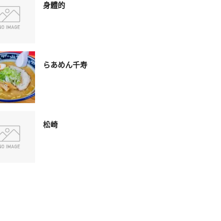
身體的
らあめん千寿
松崎