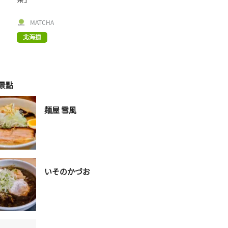
MATCHA
北海道
景點
麺屋 雪風
いそのかづお